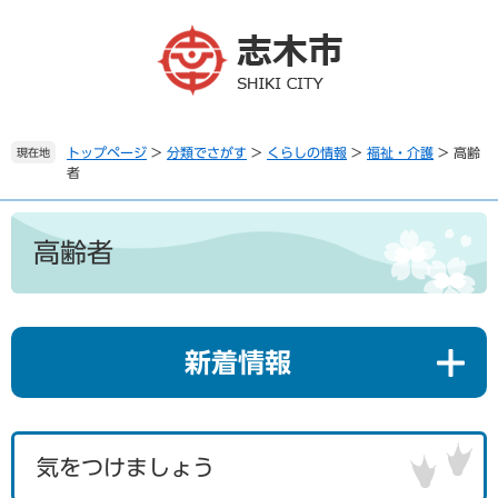
ペ
メ
ー
ニ
ジ
ュ
の
ー
先
を
頭
飛
で
ば
トップページ
>
分類でさがす
>
くらしの情報
>
福祉・介護
>
高齢
現在地
者
す
し
。
て
本
本
文
文
高齢者
へ
新着情報
気をつけましょう