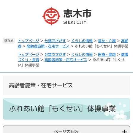
ペ
メ
ー
ニ
ジ
ュ
の
ー
先
を
頭
飛
で
ば
トップページ
>
分類でさがす
>
くらしの情報
>
福祉・介護
>
高齢
現在地
者
>
高齢者施策・在宅サービス
>
ふれあい館「もくせい」体操事業
す
し
。
て
トップページ
>
分類でさがす
>
くらしの情報
>
医療・健康
>
健康
本
づくり・食育
>
高齢者施策・在宅サービス
>
ふれあい館「もくせ
文
い」体操事業
へ
高齢者施策・在宅サービス
本
文
ふれあい館「もくせい」体操事業
ページ内目次