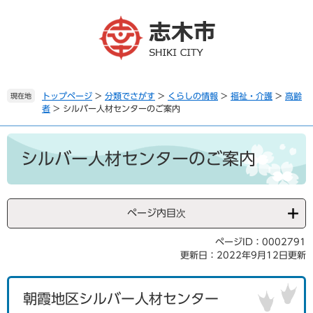
ペ
メ
ー
ニ
ジ
ュ
の
ー
先
を
頭
飛
で
ば
トップページ
>
分類でさがす
>
くらしの情報
>
福祉・介護
>
高齢
現在地
者
>
シルバー人材センターのご案内
す
し
。
て
本
本
文
文
シルバー人材センターのご案内
へ
ページ内目次
ページID：0002791
更新日：2022年9月12日更新
朝霞地区シルバー人材センター