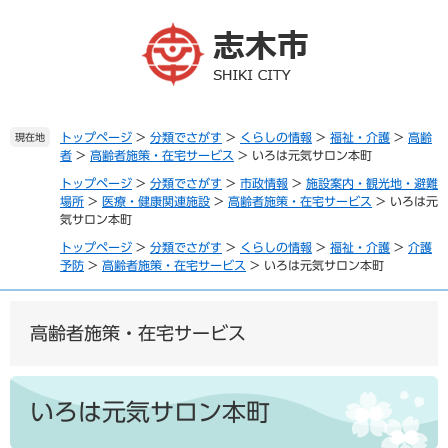
ペ
メ
ー
ニ
ジ
ュ
の
ー
先
を
頭
飛
で
ば
トップページ
>
分類でさがす
>
くらしの情報
>
福祉・介護
>
高齢
現在地
者
>
高齢者施策・在宅サービス
>
いろは元気サロン本町
す
し
。
て
トップページ
>
分類でさがす
>
市政情報
>
施設案内・観光地・避難
本
場所
>
医療・健康関連施設
>
高齢者施策・在宅サービス
>
いろは元
文
気サロン本町
へ
トップページ
>
分類でさがす
>
くらしの情報
>
福祉・介護
>
介護
予防
>
高齢者施策・在宅サービス
>
いろは元気サロン本町
高齢者施策・在宅サービス
本
文
いろは元気サロン本町