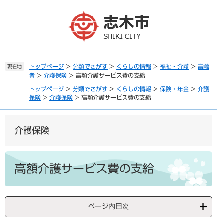
ペ
メ
ー
ニ
ジ
ュ
の
ー
先
を
頭
飛
で
ば
トップページ
>
分類でさがす
>
くらしの情報
>
福祉・介護
>
高齢
現在地
者
>
介護保険
>
高額介護サービス費の支給
す
し
。
て
トップページ
>
分類でさがす
>
くらしの情報
>
保険・年金
>
介護
本
保険
>
介護保険
>
高額介護サービス費の支給
文
へ
介護保険
本
文
高額介護サービス費の支給
ページ内目次