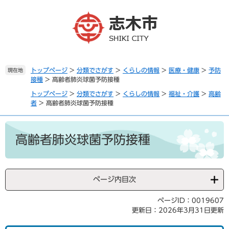
ペ
メ
ー
ニ
ジ
ュ
の
ー
先
を
頭
飛
で
ば
トップページ
>
分類でさがす
>
くらしの情報
>
医療・健康
>
予防
現在地
接種
>
高齢者肺炎球菌予防接種
す
し
。
て
トップページ
>
分類でさがす
>
くらしの情報
>
福祉・介護
>
高齢
本
者
>
高齢者肺炎球菌予防接種
文
へ
本
文
高齢者肺炎球菌予防接種
ページ内目次
ページID：0019607
更新日：2026年3月31日更新