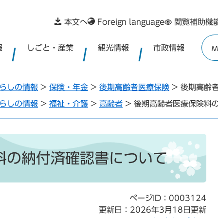
本文へ
Foreign language
閲覧補助機
報
しごと・産業
観光情報
市政情報
M
らしの情報
>
保険・年金
>
後期高齢者医療保険
>
後期高齢
らしの情報
>
福祉・介護
>
高齢者
>
後期高齢者医療保険料
料の納付済確認書について
ページID：0003124
更新日：2026年3月18日更新