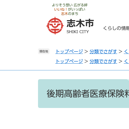
ペ
メ
よりそう想い 広がる絆
いいね！
がいっぱい
ー
ニ
志木
のまち
ジ
ュ
の
ー
くらしの情
先
を
頭
飛
で
ば
トップページ
>
分類でさがす
>
く
す
し
現在地
。
て
トップページ
>
分類でさがす
>
く
本
文
へ
本
文
後期高齢者医療保険