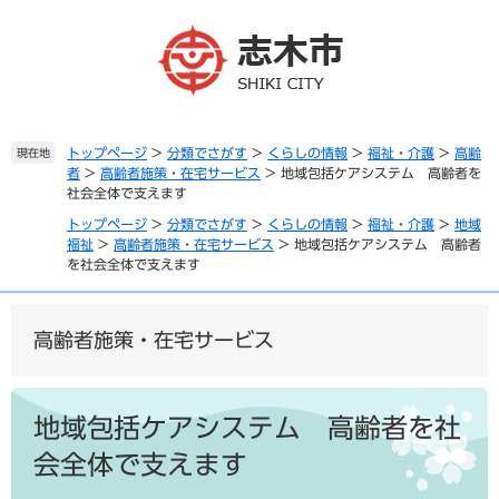
ペ
メ
ー
ニ
ジ
ュ
の
ー
先
を
頭
飛
で
ば
トップページ
>
分類でさがす
>
くらしの情報
>
福祉・介護
>
高齢
現在地
者
>
高齢者施策・在宅サービス
>
地域包括ケアシステム 高齢者を
す
し
社会全体で支えます
。
て
本
トップページ
>
分類でさがす
>
くらしの情報
>
福祉・介護
>
地域
文
福祉
>
高齢者施策・在宅サービス
>
地域包括ケアシステム 高齢者
を社会全体で支えます
へ
高齢者施策・在宅サービス
本
文
地域包括ケアシステム 高齢者を社
会全体で支えます