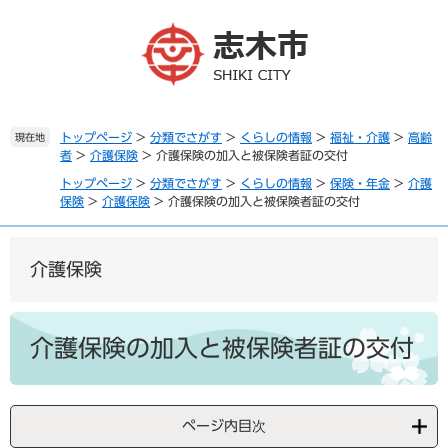
ペ
メ
ー
ニ
ジ
ュ
の
ー
先
を
頭
飛
で
ば
トップページ
>
分類でさがす
>
くらしの情報
>
福祉・介護
>
高齢
現在地
者
>
介護保険
>
介護保険の加入と被保険者証の交付
す
し
。
て
トップページ
>
分類でさがす
>
くらしの情報
>
保険・年金
>
介護
本
保険
>
介護保険
>
介護保険の加入と被保険者証の交付
文
へ
介護保険
本
文
介護保険の加入と被保険者証の交付
ページ内目次