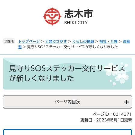
ペ
メ
ー
ニ
ジ
ュ
の
ー
先
を
頭
飛
で
ば
トップページ
>
分類でさがす
>
くらしの情報
>
福祉・介護
>
高齢
現在地
者
>
見守りSOSステッカー交付サービスが新しくなりました
す
し
。
て
本
本
文
文
見守りSOSステッカー交付サービス
へ
が新しくなりました
ページ内目次
ページID：0014371
更新日：2023年8月1日更新