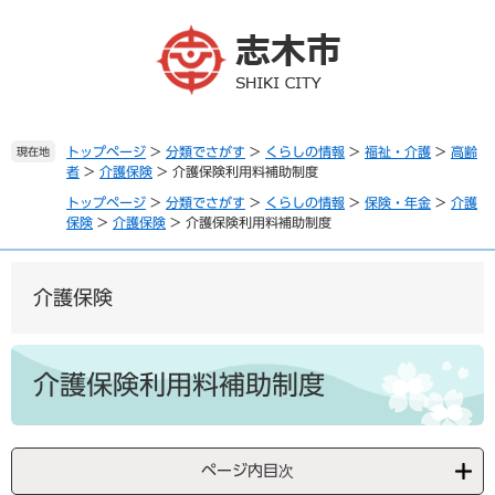
ペ
メ
ー
ニ
ジ
ュ
の
ー
先
を
頭
飛
で
ば
トップページ
>
分類でさがす
>
くらしの情報
>
福祉・介護
>
高齢
現在地
者
>
介護保険
>
介護保険利用料補助制度
す
し
。
て
トップページ
>
分類でさがす
>
くらしの情報
>
保険・年金
>
介護
本
保険
>
介護保険
>
介護保険利用料補助制度
文
へ
介護保険
本
文
介護保険利用料補助制度
ページ内目次