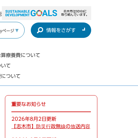
能
情報をさがす
yページ
合算療養費について
ついて
費について
重要なお知らせ
2026年8月2日更新
【志木市】防災行政無線の放送内容