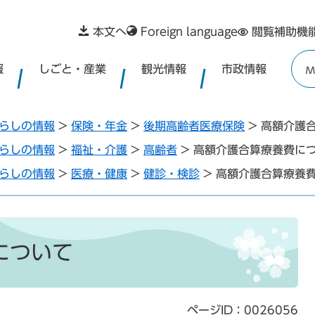
本文へ
Foreign language
閲覧補助機
報
しごと・産業
観光情報
市政情報
M
らしの情報
>
保険・年金
>
後期高齢者医療保険
>
高額介護
らしの情報
>
福祉・介護
>
高齢者
>
高額介護合算療養費に
らしの情報
>
医療・健康
>
健診・検診
>
高額介護合算療養
について
ページID：0026056