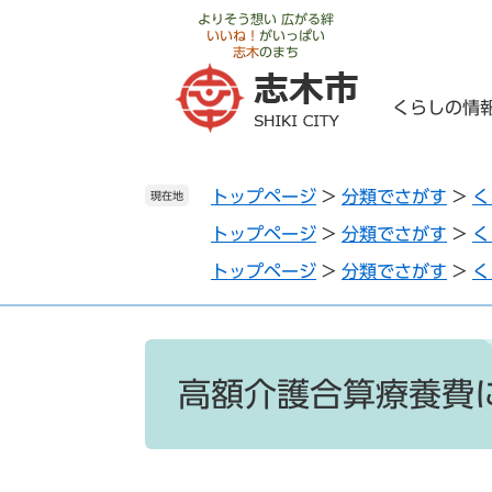
ペ
メ
よりそう想い 広がる絆
いいね！
がいっぱい
ー
ニ
志木
のまち
ジ
ュ
の
ー
くらしの情
先
を
頭
飛
で
ば
トップページ
>
分類でさがす
>
く
す
し
現在地
。
て
トップページ
>
分類でさがす
>
く
本
トップページ
>
分類でさがす
>
く
文
へ
本
文
高額介護合算療養費