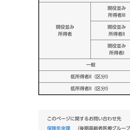
現役並み
所得者III
現役並み
現役並み
所得者
所得者II
現役並み
所得者I
一般
低所得者II（区分I）
低所得者II（区分I）
このページに関するお問い合わせ先
保険年金課
後期高齢者医療グルー