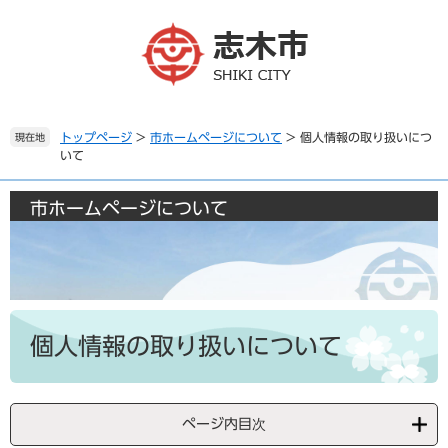
ペ
メ
ー
ニ
ジ
ュ
の
ー
先
を
頭
飛
で
ば
トップページ
>
市ホームページについて
>
個人情報の取り扱いにつ
現在地
いて
す
し
。
て
本
市ホームページについて
文
へ
本
文
個人情報の取り扱いについて
ページ内目次