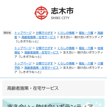
ペ
メ
ー
ニ
ジ
ュ
の
ー
先
を
頭
飛
で
ば
トップページ
>
分類でさがす
>
くらしの情報
>
福祉・介護
>
高齢
現在地
者
>
高齢者施策・在宅サービス
>
支え合い・助け合いボランティア
す
し
「しきボラねっと」
。
て
本
トップページ
>
分類でさがす
>
くらしの情報
>
福祉・介護
>
地域
文
福祉
>
高齢者施策・在宅サービス
>
支え合い・助け合いボランティ
ア「しきボラねっと」
へ
トップページ
>
分類でさがす
>
くらしの情報
>
福祉・介護
>
介護
予防
>
高齢者施策・在宅サービス
>
支え合い・助け合いボランティ
ア「しきボラねっと」
高齢者施策・在宅サービス
本
文