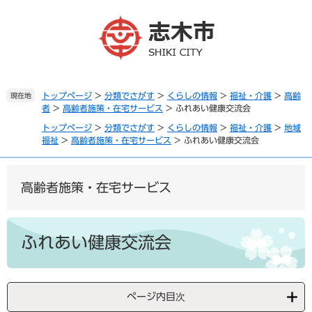
ペ
メ
ー
ニ
ジ
ュ
の
ー
先
を
頭
飛
で
ば
トップページ
>
分類でさがす
>
くらしの情報
>
福祉・介護
>
高齢
現在地
者
>
高齢者施策・在宅サービス
>
ふれあい健康交流会
す
し
。
て
トップページ
>
分類でさがす
>
くらしの情報
>
福祉・介護
>
地域
本
福祉
>
高齢者施策・在宅サービス
>
ふれあい健康交流会
文
へ
高齢者施策・在宅サービス
本
文
ふれあい健康交流会
ページ内目次