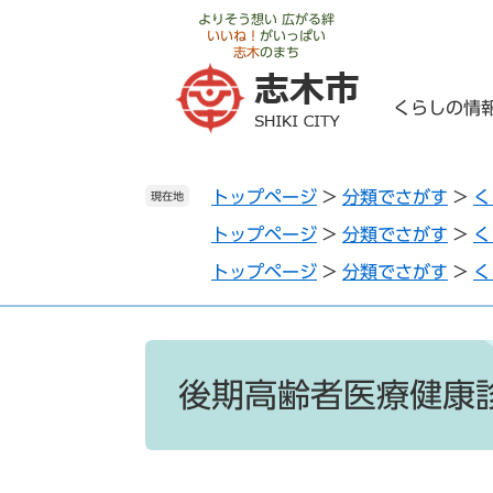
ペ
メ
よりそう想い 広がる絆
いいね！
がいっぱい
ー
ニ
志木
のまち
ジ
ュ
の
ー
くらしの情
先
を
頭
飛
で
ば
トップページ
>
分類でさがす
>
く
す
し
現在地
。
て
トップページ
>
分類でさがす
>
く
本
トップページ
>
分類でさがす
>
く
文
へ
本
文
後期高齢者医療健康