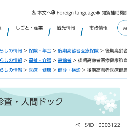
本文へ
Foreign language
閲覧補助機
報
しごと・産業
観光情報
市政情報
M
らしの情報
>
保険・年金
>
後期高齢者医療保険
>
後期高齢
らしの情報
>
福祉・介護
>
高齢者
>
後期高齢者医療健康診
らしの情報
>
医療・健康
>
健診・検診
>
後期高齢者医療健
診査・人間ドック
ページID：0003122