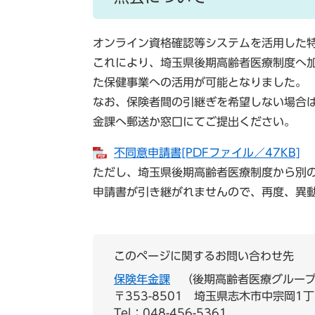
オンライン資格確認等システムを活用した
これにより、埼玉県後期高齢者医療制度へ
た保健事業への活用が可能となりました。
なお、保険者間の引継ぎを希望しない場合
金課へ郵送か窓口にてご提出ください。
不同意申請書[PDFファイル／47KB]
ただし、埼玉県後期高齢者医療制度から別
申請書が引き継がれませんので、再度、異
このページに関するお問い合わせ先
保険年金課
後期高齢者医療グルー
〒353-8501
埼玉県志木市中宗岡1丁
Tel：048-456-5361