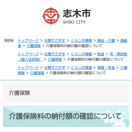
ペ
メ
ー
ニ
ジ
ュ
の
ー
先
を
頭
飛
で
ば
トップページ
>
分類でさがす
>
くらしの情報
>
福祉・介護
>
高齢
現在地
者
>
介護保険
>
介護保険料の納付額の確認について
す
し
。
て
トップページ
>
分類でさがす
>
くらしの情報
>
税金
>
市・県民税
本
（個人住民税）
>
介護保険
>
介護保険料の納付額の確認について
文
トップページ
>
分類でさがす
>
くらしの情報
>
保険・年金
>
介護
へ
保険
>
介護保険
>
介護保険料の納付額の確認について
介護保険
本
文
介護保険料の納付額の確認について