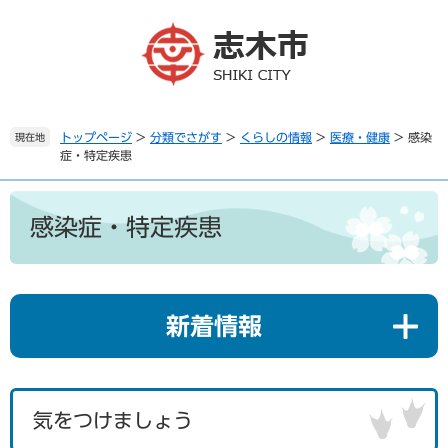
ペ
メ
ー
ニ
ジ
ュ
の
ー
先
を
頭
飛
で
ば
トップページ
>
分類でさがす
>
くらしの情報
>
医療・健康
>
感染
現在地
症・特定疾患
す
し
。
て
本
本
文
文
感染症・特定疾患
へ
新着情報
気をつけましょう