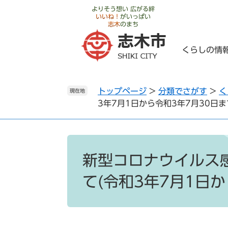
ペ
メ
よりそう想い 広がる絆
いいね！
がいっぱい
ー
ニ
志木
のまち
ジ
ュ
の
ー
くらしの情
先
を
頭
飛
で
ば
トップページ
>
分類でさがす
>
く
す
し
現在地
3年7月1日から令和3年7月30日ま
。
て
本
文
へ
本
文
新型コロナウイルス
て(令和3年7月1日か