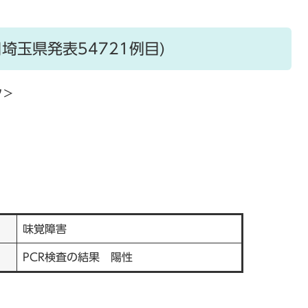
日埼玉県発表54721例目)
ク＞
味覚障害
PCR検査の結果 陽性