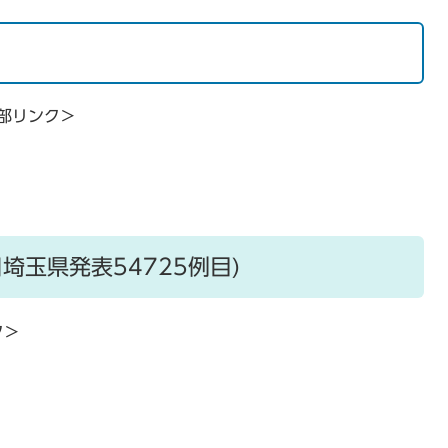
部リンク＞
日埼玉県発表54725例目)
ク＞