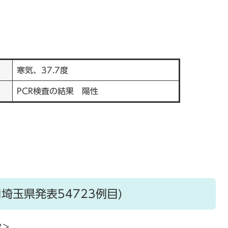
寒気、37.7度
PCR検査の結果 陽性
日埼玉県発表54723例目)
ク＞