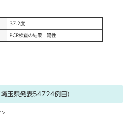
37.2度
PCR検査の結果 陽性
日埼玉県発表54724例目)
ク＞