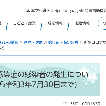
本文へ
Foreign language
閲覧補助機
報
しごと・産業
観光情報
市政情報
M
らしの情報
>
医療・健康
>
感染症・特定疾患
>
新型コロナ
で)
感染症の感染者の発生につい
ら令和3年7月30日まで)
ページID：0001639