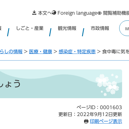
本文へ
Foreign language
閲覧補助機
報
しごと・産業
観光情報
市政情報
M
らしの情報
>
医療・健康
>
感染症・特定疾患
>
食中毒に気
しょう
ページID：0001603
更新日：2022年9月12日更新
印刷ページ表示