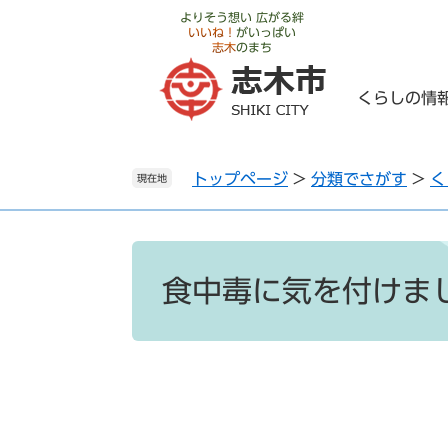
ペ
メ
よりそう想い 広がる絆
いいね！
がいっぱい
ー
ニ
志木
のまち
ジ
ュ
の
ー
くらしの情
先
を
頭
飛
で
ば
トップページ
>
分類でさがす
>
く
す
し
現在地
。
て
本
文
本
へ
文
食中毒に気を付けま