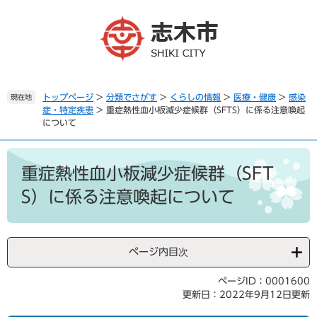
ペ
メ
ー
ニ
ジ
ュ
の
ー
先
を
頭
飛
で
ば
トップページ
>
分類でさがす
>
くらしの情報
>
医療・健康
>
感染
現在地
症・特定疾患
>
重症熱性血小板減少症候群（SFTS）に係る注意喚起
す
し
について
。
て
本
本
文
文
重症熱性血小板減少症候群（SFT
へ
S）に係る注意喚起について
ページ内目次
ページID：0001600
更新日：2022年9月12日更新