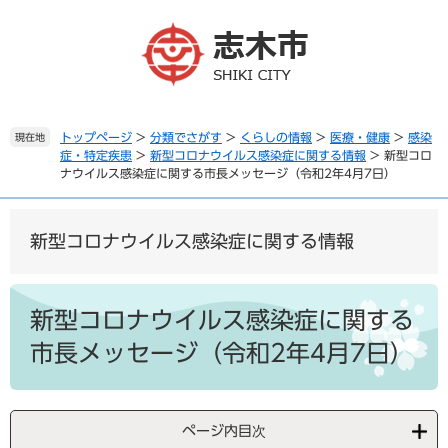
ペ
メ
ー
ニ
ジ
ュ
の
ー
先
を
頭
飛
で
ば
トップページ
>
分類でさがす
>
くらしの情報
>
医療・健康
>
感染
現在地
症・特定疾患
>
新型コロナウイルス感染症に関する情報
>
新型コロ
す
し
ナウイルス感染症に関する市長メッセージ（令和2年4月7日）
。
て
本
文
新型コロナウイルス感染症に関する情報
へ
本
文
新型コロナウイルス感染症に関する
市長メッセージ（令和2年4月7日）
ページ内目次