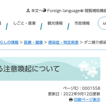
本文へ
Foreign language
閲覧補助機
報
しごと・産業
観光情報
市政情報
M
らしの情報
>
医療・健康
>
感染症・特定疾患
>
ダニ媒介感
る注意喚起について
ページID：0001558
更新日：2022年9月12日更新
印刷ページ表示