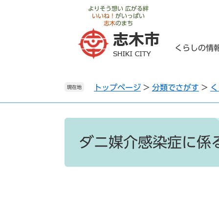
ペ
メ
よりそう想い 広がる絆
いいね！
がいっぱい
ー
ニ
志木
のまち
ジ
ュ
の
ー
くらしの情
先
を
頭
飛
で
ば
トップページ
>
分類でさがす
>
く
す
し
現在地
。
て
本
文
本
へ
文
ダニ媒介感染症に係