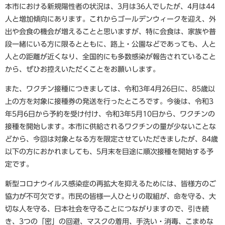
本市における新規陽性者の状況は、3月は36人でしたが、4月は44
人と増加傾向にあります。これからゴールデンウィークを迎え、外
出や会食の機会が増えることと思いますが、特に会食は、家族や普
段一緒にいる方に限るとともに、路上・公園などであっても、人と
人との距離が近くなり、全国的にも多数感染が報告されていること
から、ぜひお控えいただくことをお願いします。
また、ワクチン接種につきましては、令和3年4月26日に、85歳以
上の方を対象に接種券の発送を行ったところです。今後は、令和3
年5月6日から予約を受け付け、令和3年5月10日から、ワクチンの
接種を開始します。本市に供給されるワクチンの量が少ないことな
どから、今回は対象となる方を限定させていただきましたが、84歳
以下の方におかれましても、5月末を目途に順次接種を開始する予
定です。
新型コロナウイルス感染症の再拡大を抑えるためには、皆様方のご
協力が不可欠です。市民の皆様一人ひとりの取組が、命を守る、大
切な人を守る、日本社会を守ることにつながりますので、引き続
き、3つの「密」の回避、マスクの着用、手洗い・消毒、こまめな