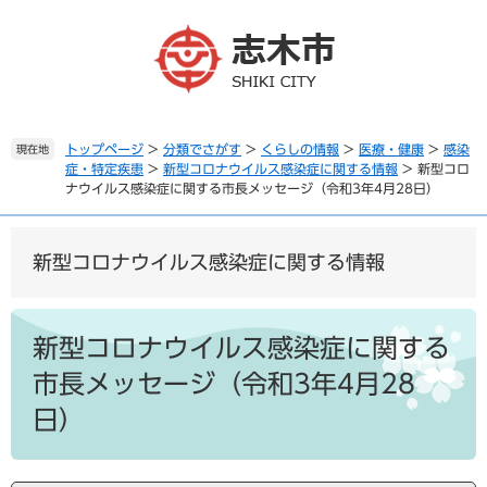
ペ
メ
ー
ニ
ジ
ュ
の
ー
先
を
頭
飛
で
ば
トップページ
>
分類でさがす
>
くらしの情報
>
医療・健康
>
感染
現在地
症・特定疾患
>
新型コロナウイルス感染症に関する情報
>
新型コロ
す
し
ナウイルス感染症に関する市長メッセージ（令和3年4月28日）
。
て
本
文
新型コロナウイルス感染症に関する情報
へ
本
文
新型コロナウイルス感染症に関する
市長メッセージ（令和3年4月28
日）