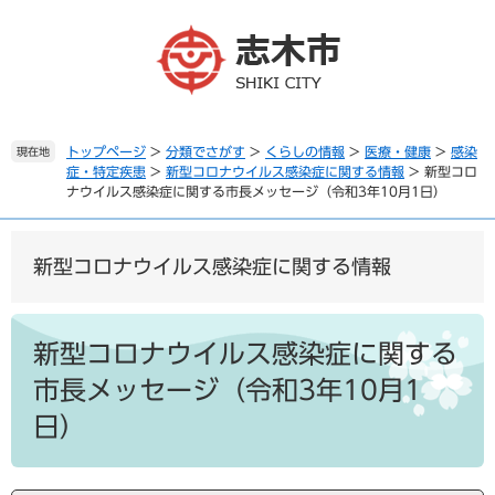
ペ
メ
ー
ニ
ジ
ュ
の
ー
先
を
頭
飛
で
ば
トップページ
>
分類でさがす
>
くらしの情報
>
医療・健康
>
感染
現在地
症・特定疾患
>
新型コロナウイルス感染症に関する情報
>
新型コロ
す
し
ナウイルス感染症に関する市長メッセージ（令和3年10月1日）
。
て
本
文
新型コロナウイルス感染症に関する情報
へ
本
文
新型コロナウイルス感染症に関する
市長メッセージ（令和3年10月1
日）