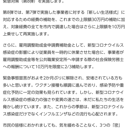
緊急対策（第8弾）を実施します。
第8弾では、第7弾で実施した事業者に対する「新しい生活様式」に
対応するための経費の補助を、これまでの上限額30万円の補助に加
え、対象経費の全てを市内で調達した場合はさらに上限額を10万円
上乗せして再実施します。
さらに、雇用調整助成金申請費補助金として、新型コロナウイルス
感染症の影響により従業員を一時的に休業させた場合に、事業者が
雇用調整助成金等を公共職業安定所へ申請する際の社会保険労務士
への報酬について10万円を限度に2/3補助します。
緊急事態宣言がおよそ2か月ぶりに解除され、安堵されている方も
多いと思います。ワクチン接種も順調に進んでおり、感染予防や重
症化予防に一定の効果も見られています。しかし、新型コロナウイ
ルス感染症の感染力の強さや変異の速さは、未だに私たちの生活を
脅かし続けています。また、これからの季節は、新型コロナウイル
ス感染症だけでなくインフルエンザなどの流行も心配されます。
市民の皆様におかれましても、気を緩めることなく、3つの「密」