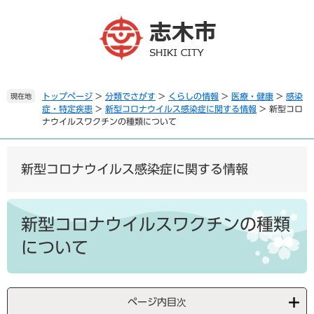
ペ
メ
ー
ニ
ジ
ュ
の
ー
先
を
頭
飛
で
ば
トップページ
>
分類でさがす
>
くらしの情報
>
医療・健康
>
感染
現在地
症・特定疾患
>
新型コロナウイルス感染症に関する情報
>
新型コロ
す
し
ナウイルスワクチンの種類について
。
て
本
文
新型コロナウイルス感染症に関する情報
へ
本
文
新型コロナウイルスワクチンの種類
について
ページ内目次