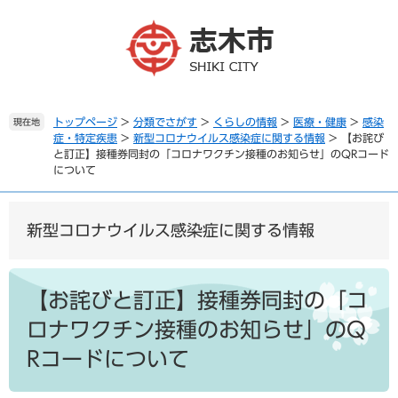
ペ
メ
ー
ニ
ジ
ュ
の
ー
先
を
頭
飛
で
ば
トップページ
>
分類でさがす
>
くらしの情報
>
医療・健康
>
感染
現在地
症・特定疾患
>
新型コロナウイルス感染症に関する情報
>
【お詫び
す
し
と訂正】接種券同封の「コロナワクチン接種のお知らせ」のQRコード
。
て
について
本
文
へ
新型コロナウイルス感染症に関する情報
本
文
【お詫びと訂正】接種券同封の「コ
ロナワクチン接種のお知らせ」のQ
Rコードについて