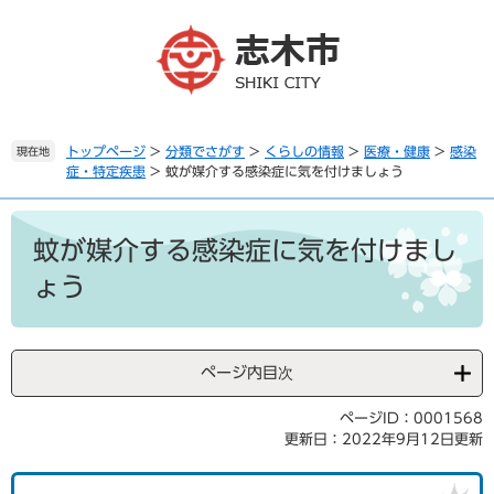
ペ
メ
ー
ニ
ジ
ュ
の
ー
先
を
頭
飛
で
ば
トップページ
>
分類でさがす
>
くらしの情報
>
医療・健康
>
感染
現在地
症・特定疾患
>
蚊が媒介する感染症に気を付けましょう
す
し
。
て
本
本
文
文
蚊が媒介する感染症に気を付けまし
へ
ょう
ページ内目次
ページID：0001568
更新日：2022年9月12日更新