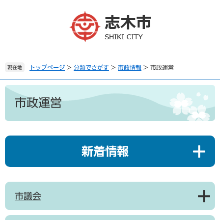
ペ
メ
ー
ニ
ジ
ュ
の
ー
先
を
頭
飛
で
ば
トップページ
>
分類でさがす
>
市政情報
>
市政運営
現在地
す
し
。
て
本
本
文
市政運営
文
へ
新着情報
市議会