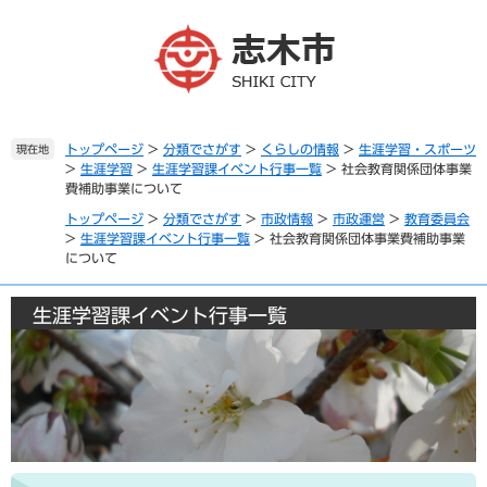
ペ
メ
ー
ニ
ジ
ュ
の
ー
先
を
頭
飛
で
ば
トップページ
>
分類でさがす
>
くらしの情報
>
生涯学習・スポーツ
現在地
>
生涯学習
>
生涯学習課イベント行事一覧
>
社会教育関係団体事業
す
し
費補助事業について
。
て
本
トップページ
>
分類でさがす
>
市政情報
>
市政運営
>
教育委員会
文
>
生涯学習課イベント行事一覧
>
社会教育関係団体事業費補助事業
について
へ
生涯学習課イベント行事一覧
本