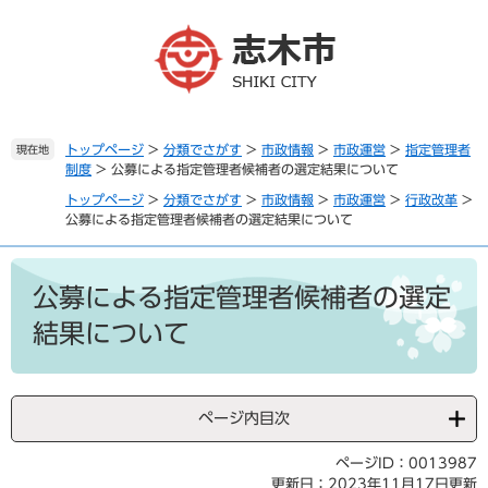
ペ
メ
ー
ニ
ジ
ュ
の
ー
先
を
頭
飛
で
ば
トップページ
>
分類でさがす
>
市政情報
>
市政運営
>
指定管理者
現在地
制度
>
公募による指定管理者候補者の選定結果について
す
し
。
て
トップページ
>
分類でさがす
>
市政情報
>
市政運営
>
行政改革
>
本
公募による指定管理者候補者の選定結果について
文
へ
本
文
公募による指定管理者候補者の選定
結果について
ページ内目次
ページID：0013987
更新日：2023年11月17日更新