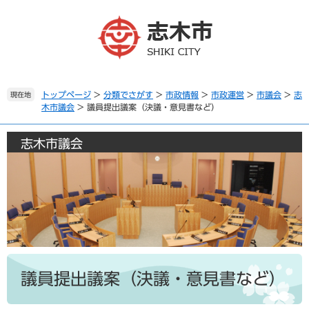
ペ
メ
ー
ニ
ジ
ュ
の
ー
先
を
頭
飛
で
ば
トップページ
>
分類でさがす
>
市政情報
>
市政運営
>
市議会
>
志
現在地
木市議会
>
議員提出議案（決議・意見書など）
す
し
。
て
本
志木市議会
文
へ
本
文
議員提出議案（決議・意見書など）