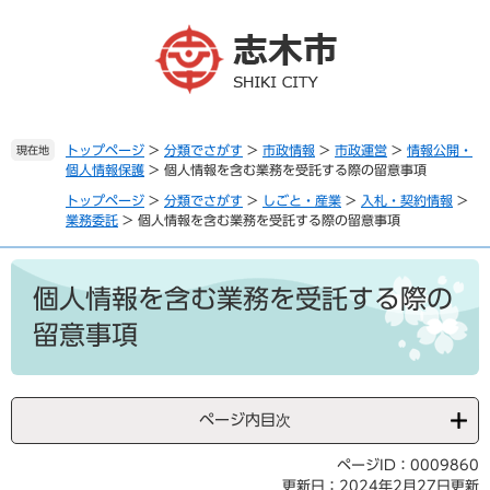
ペ
メ
ー
ニ
ジ
ュ
の
ー
先
を
頭
飛
で
ば
トップページ
>
分類でさがす
>
市政情報
>
市政運営
>
情報公開・
現在地
個人情報保護
>
個人情報を含む業務を受託する際の留意事項
す
し
。
て
トップページ
>
分類でさがす
>
しごと・産業
>
入札・契約情報
>
本
業務委託
>
個人情報を含む業務を受託する際の留意事項
文
へ
本
文
個人情報を含む業務を受託する際の
留意事項
ページ内目次
ページID：0009860
更新日：2024年2月27日更新