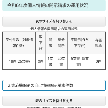
令和6年度個人情報の開示請求の運用状況
表のサイズを切り替える
個人情報の開示請求の運用状況
取
受付件数（対象情
開
部分
不開示(うち
存否
下
拒否
報件数）
示
開示
不存在)
げ
1文
20文
5文書（5文
18件(26文書)
0件
0件
書
書
書）
2.実施機関別の自己情報開示請求件数
表のサイズを切り替える