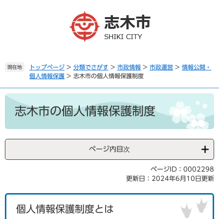
ペ
メ
ー
ニ
ジ
ュ
の
ー
先
を
頭
飛
で
ば
トップページ
>
分類でさがす
>
市政情報
>
市政運営
>
情報公開・
現在地
個人情報保護
>
志木市の個人情報保護制度
す
し
。
て
本
本
文
文
志木市の個人情報保護制度
へ
ページ内目次
ページID：0002298
更新日：2024年6月10日更新
個人情報保護制度とは