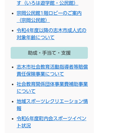
す（いろは遊学館・公民館）
宗岡公民館1階ロビーのご案内
（宗岡公民館）
令和4年度以降の志木市成人式の
対象年齢について
助成・手当て・支援
志木市社会教育活動指導者等賠償
責任保険事業について
社会教育関係団体事業費補助事業
について
地域スポーツレクリエーション情
報
令和6年度町内会スポーツイベン
ト状況