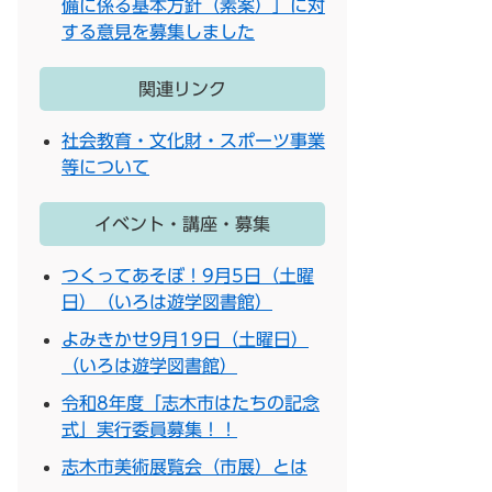
備に係る基本方針（素案）」に対
する意見を募集しました
関連リンク
社会教育・文化財・スポーツ事業
等について
イベント・講座・募集
つくってあそぼ！9月5日（土曜
日）（いろは遊学図書館）
よみきかせ9月19日（土曜日）
（いろは遊学図書館）
令和8年度「志木市はたちの記念
式」実行委員募集！！
志木市美術展覧会（市展）とは