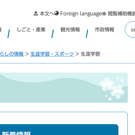
本文へ
Foreign language
閲覧補助機
報
しごと・産業
観光情報
市政情報
M
らしの情報
>
生涯学習・スポーツ
>
生涯学習