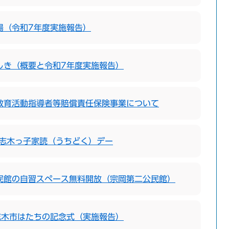
場（令和7年度実施報告）
しき（概要と令和7年度実施報告）
教育活動指導者等賠償責任保険事業について
は志木っ子家読（うちどく）デー
民館の自習スペース無料開放（宗岡第二公民館）
志木市はたちの記念式（実施報告）