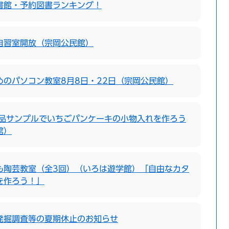
書館・予約図書ランキング！
自習室開放（宗岡公民館）
めのパソコン教室8月8日・22日（宗岡公民館）
食品サンプルでいちごパンケーキの小物入れを作ろう
館）
も陶芸教室（全3回）（いろは遊学館）「自由なカタ
を作ろう！」
発掘調査等の夏期休止のお知らせ