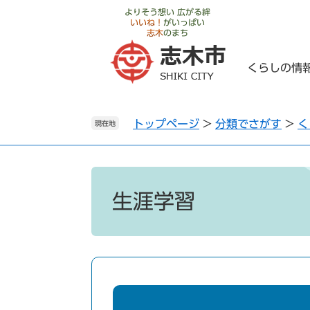
ペ
メ
よりそう想い 広がる絆
いいね！
がいっぱい
ー
ニ
志木
のまち
ジ
ュ
の
ー
くらしの情
先
を
頭
飛
で
ば
トップページ
>
分類でさがす
>
く
す
し
現在地
。
て
本
文
本
へ
文
生涯学習