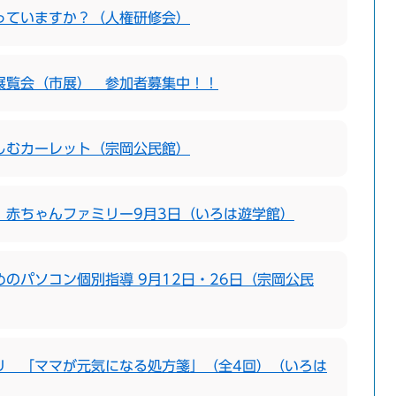
っていますか？（人権研修会）
展覧会（市展） 参加者募集中！！
しむカーレット（宗岡公民館）
！赤ちゃんファミリー9月3日（いろは遊学館）
のパソコン個別指導 9月12日・26日（宗岡公民
リ 「ママが元気になる処方箋」（全4回）（いろは