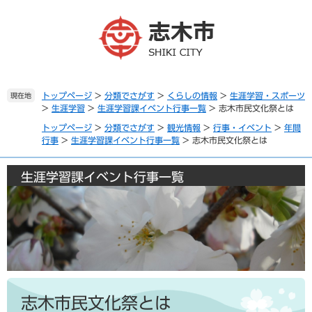
ペ
メ
ー
ニ
ジ
ュ
の
ー
先
を
頭
飛
で
ば
トップページ
>
分類でさがす
>
くらしの情報
>
生涯学習・スポーツ
現在地
>
生涯学習
>
生涯学習課イベント行事一覧
>
志木市民文化祭とは
す
し
。
て
トップページ
>
分類でさがす
>
観光情報
>
行事・イベント
>
年間
本
行事
>
生涯学習課イベント行事一覧
>
志木市民文化祭とは
文
へ
生涯学習課イベント行事一覧
本
文
志木市民文化祭とは