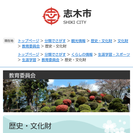
ペ
メ
ー
ニ
ジ
ュ
の
ー
先
を
頭
飛
で
ば
トップページ
>
分類でさがす
>
観光情報
>
歴史・文化財
>
文化財
現在地
>
教育委員会
>
歴史・文化財
す
し
。
て
トップページ
>
分類でさがす
>
くらしの情報
>
生涯学習・スポーツ
本
>
生涯学習
>
教育委員会
>
歴史・文化財
文
へ
教育委員会
本
文
歴史・文化財