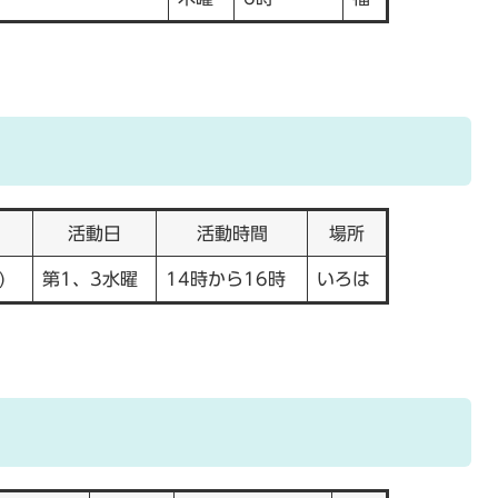
活動日
活動時間
場所
)
第1、3水曜
14時から16時
いろは