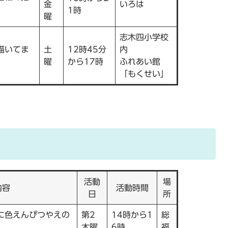
金
いろは
1時
曜
志木四小学校
描いてま
土
12時45分
内
曜
から17時
ふれあい館
「もくせい」
活動
場
内容
活動時間
日
所
に色えんぴつやえの
第2
14時から1
総
木曜
6時
福