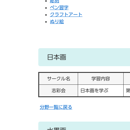
彫刻
ペン習字
クラフトアート
ぬり絵
日本画
サークル名
学習内容
志彩会
日本画を学ぶ
分野一覧に戻る