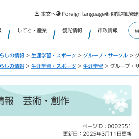
本文へ
Foreign language
閲覧補助機
報
しごと・産業
観光情報
市政情報
M
らしの情報
>
生涯学習・スポーツ
>
グループ・サークル
>
らしの情報
>
生涯学習・スポーツ
>
生涯学習
>
グループ・
情報 芸術・創作
ページID：0002551
更新日：2025年3月11日更新