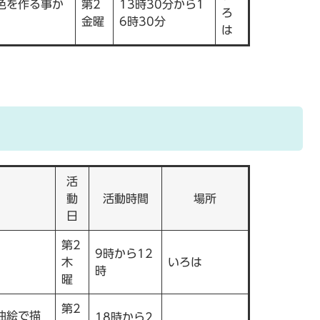
色を作る事か
第2
13時30分から1
ろ
金曜
6時30分
は
活
動
活動時間
場所
日
第2
9時から12
木
いろは
時
曜
第2
油絵で描
18時から2