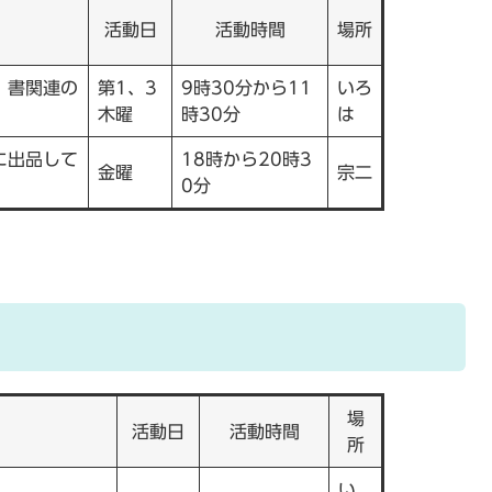
活動日
活動時間
場所
。書関連の
第1、3
9時30分から11
いろ
木曜
時30分
は
に出品して
18時から20時3
金曜
宗二
0分
場
活動日
活動時間
所
い