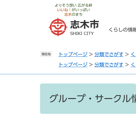
ペ
メ
よりそう想い 広がる絆
いいね！
がいっぱい
ー
ニ
志木
のまち
ジ
ュ
の
ー
くらしの情
先
を
頭
飛
で
ば
トップページ
>
分類でさがす
>
く
す
し
現在地
。
て
トップページ
>
分類でさがす
>
く
本
文
へ
本
文
グループ・サークル