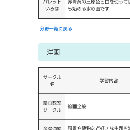
パレット
赤青黄の三原色と白を使って
いろは
ら始める水彩画です
分野一覧に戻る
洋画
サークル
学習内容
名
絵画教室
絵画全般
サークル
風景や静物など好きな主題を
金曜油絵