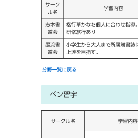
サーク
学習内容
ル名
志木書
楷行草かなを個人に合わせ指導
道会
研修旅行あり
墨流書
小学生から大人まで所属競書誌
道会
上達を目指す。
分野一覧に戻る
ペン習字
サークル名
学習内容