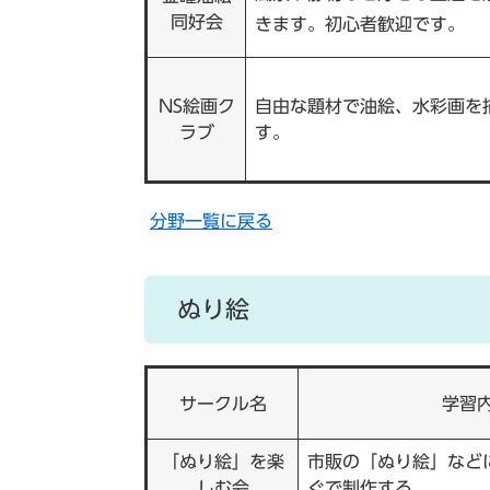
同好会
きます。初心者歓迎です。
NS絵画ク
自由な題材で油絵、水彩画を
ラブ
す。
分野一覧に戻る
ぬり絵
サークル名
学習
「ぬり絵」を楽
市販の「ぬり絵」など
しむ会
ぐで制作する