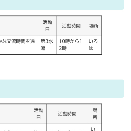
活動
活動時間
場所
日
かな交流時間を過
第3水
10時から1
いろ
曜
2時
は
活動
場
活動時間
日
所
い