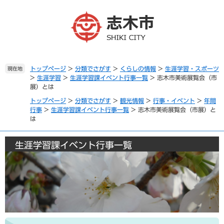
ペ
メ
ー
ニ
ジ
ュ
の
ー
先
を
頭
飛
で
ば
トップページ
>
分類でさがす
>
くらしの情報
>
生涯学習・スポーツ
現在地
>
生涯学習
>
生涯学習課イベント行事一覧
>
志木市美術展覧会（市
す
し
展）とは
。
て
本
トップページ
>
分類でさがす
>
観光情報
>
行事・イベント
>
年間
文
行事
>
生涯学習課イベント行事一覧
>
志木市美術展覧会（市展）と
は
へ
生涯学習課イベント行事一覧
本