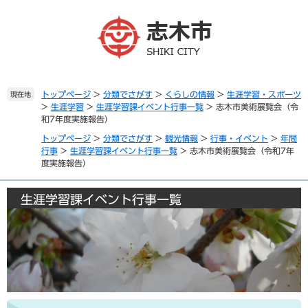
ペ
メ
ー
ニ
ジ
ュ
の
ー
先
を
頭
飛
で
ば
トップページ
>
分類でさがす
>
くらしの情報
>
生涯学習・スポーツ
現在地
>
生涯学習
>
生涯学習課イベント行事一覧
>
志木市美術展覧会（令
す
し
和7年度実施報告）
。
て
本
トップページ
>
分類でさがす
>
観光情報
>
行事・イベント
>
年間
文
行事
>
生涯学習課イベント行事一覧
>
志木市美術展覧会（令和7年
度実施報告）
へ
生涯学習課イベント行事一覧
本