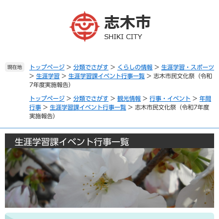
ペ
メ
ー
ニ
ジ
ュ
の
ー
先
を
頭
飛
で
ば
トップページ
>
分類でさがす
>
くらしの情報
>
生涯学習・スポーツ
現在地
>
生涯学習
>
生涯学習課イベント行事一覧
>
志木市民文化祭（令和
す
し
7年度実施報告）
。
て
本
トップページ
>
分類でさがす
>
観光情報
>
行事・イベント
>
年間
文
行事
>
生涯学習課イベント行事一覧
>
志木市民文化祭（令和7年度
実施報告）
へ
生涯学習課イベント行事一覧
本