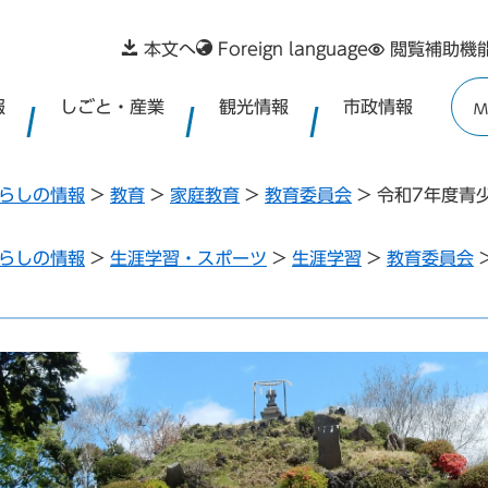
本文へ
Foreign language
閲覧補助機
報
しごと・産業
観光情報
市政情報
M
らしの情報
>
教育
>
家庭教育
>
教育委員会
>
令和7年度青
らしの情報
>
生涯学習・スポーツ
>
生涯学習
>
教育委員会