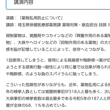
講演内容
演題︰「薬物乱用防止について」
講師︰埼玉県保健医療部薬務課 薬物対策・献血担当 技師 川
規制薬物は、覚醒剤やコカインなどの「興奮作用のある薬
物」、大麻やヘロインなどの「抑制作用のある薬物」の大
感を脳が記憶していることによって、依存へとつながる。
1回使用してしまうと、使用による高揚感や陶酔感→薬が
ようとする探索行動→耐性により同じ量では効果が得られ
や陶酔感、のような負のスパイラルに陥ってしまう。
こういった危険性がありながらも、近年、薬物乱用による
年の検挙人数としては覚醒剤事犯が318人と最も多く、次
大麻事犯の検挙者数は過去最多である令和5年の187人と
層が全体の68．1％を占めている。