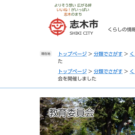
ペ
メ
よりそう想い 広がる絆
いいね！
がいっぱい
ー
ニ
志木
のまち
ジ
ュ
の
ー
くらしの情
先
を
頭
飛
で
ば
トップページ
>
分類でさがす
>
く
す
し
現在地
た
。
て
本
トップページ
>
分類でさがす
>
く
文
会を開催しました
へ
教育委員会