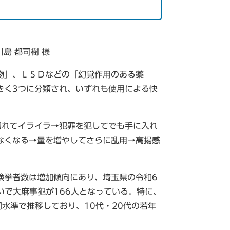
島 都司樹 様
物」、ＬＳＤなどの「幻覚作用のある薬
きく3つに分類され、いずれも使用による快
切れてイライラ→犯罪を犯してでも手に入れ
なくなる→量を増やしてさらに乱用→高揚感
検挙者数は増加傾向にあり、埼玉県の令和6
いで大麻事犯が166人となっている。特に、
同水準で推移しており、10代・20代の若年