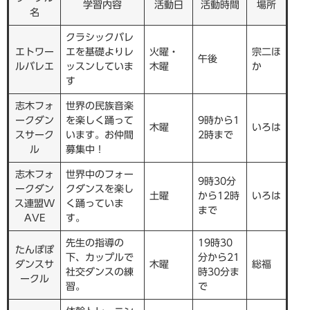
学習内容
活動日
活動時間
場所
名
クラシックバレ
エトワー
エを基礎よりレ
火曜・
宗二ほ
午後
ルバレエ
ッスンしていま
木曜
か
す
志木フォ
世界の民族音楽
ークダン
を楽しく踊って
9時から1
木曜
いろは
スサーク
います。お仲間
2時まで
ル
募集中！
志木フォ
世界中のフォー
9時30分
ークダン
クダンスを楽し
土曜
から12時
いろは
ス連盟W
く踊っていま
まで
AVE
す。
先生の指導の
19時30
たんぽぽ
下、カップルで
分から21
ダンスサ
木曜
総福
社交ダンスの練
時30分ま
ークル
習。
で