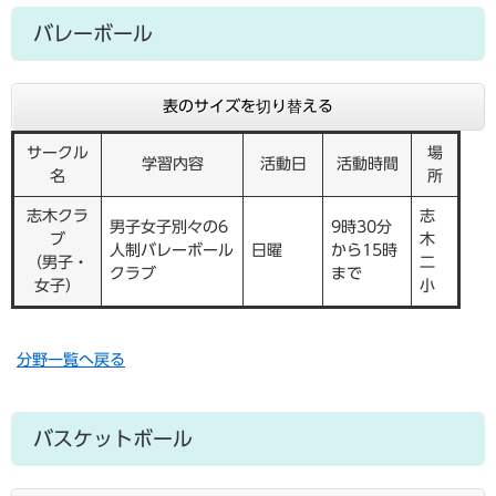
バレーボール
表のサイズを切り替える
サークル
場
学習内容
活動日
活動時間
名
所
志木クラ
志
男子女子別々の6
9時30分
ブ
木
人制バレーボール
日曜
から15時
（男子・
二
クラブ
まで
女子）
小
分野一覧へ戻る
バスケットボール