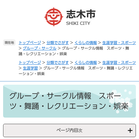
ペ
メ
ー
ニ
ジ
ュ
の
ー
先
を
頭
飛
で
ば
トップページ
>
分類でさがす
>
くらしの情報
>
生涯学習・スポーツ
現在地
>
グループ・サークル
>
グループ・サークル情報 スポーツ・舞
す
し
踊・レクリエーション・娯楽
。
て
本
トップページ
>
分類でさがす
>
くらしの情報
>
生涯学習・スポーツ
文
>
生涯学習
>
グループ・サークル情報 スポーツ・舞踊・レクリエ
ーション・娯楽
へ
本
文
グループ・サークル情報 スポー
ツ・舞踊・レクリエーション・娯楽
ページ内目次