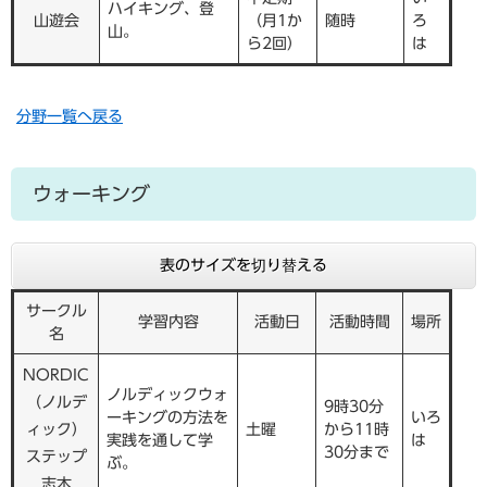
ハイキング、登
山遊会
（月1か
随時
ろ
山。
ら2回）
は
分野一覧へ戻る
ウォーキング
表のサイズを切り替える
サークル
学習内容
活動日
活動時間
場所
名
NORDIC
ノルディックウォ
（ノルデ
9時30分
ーキングの方法を
いろ
ィック）
土曜
から11時
実践を通して学
は
30分まで
ステップ
ぶ。
志木