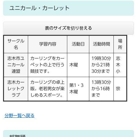
ユニカール・カーレット
表のサイズを切り替える
サークル
場
学習内容
活動日
活動時間
名
所
志木市ユ
カーリングをカー
19時30分
志
ニカール
ペットの上で行う
木曜
から21時
木
連盟
競技です。
30分まで
小
志木カー
カーリングの卓上
13時30分
第1・3
レットク
版。老若男女が楽
から16時
宗
木曜
ラブ
しめるスポーツ。
まで
分野一覧へ戻る