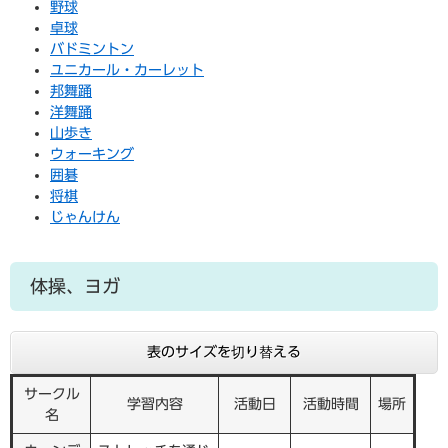
野球
卓球
バドミントン
ユニカール・カーレット
邦舞踊
洋舞踊
山歩き
ウォーキング
囲碁
将棋
じゃんけん
体操、ヨガ
表のサイズを切り替える
サークル
学習内容
活動日
活動時間
場所
名