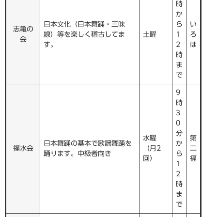
時
か
日本文化（日本舞踊・三味
ら
い
志亀の
線）等を楽しく稽古してま
土曜
1
ろ
会
す。
2
は
時
ま
で
9
時
3
0
分
水曜
第
日本舞踊の基本で歌謡舞踊を
か
福水会
（月2
二
踊ります。中級者向き
ら
回）
福
1
2
時
ま
で