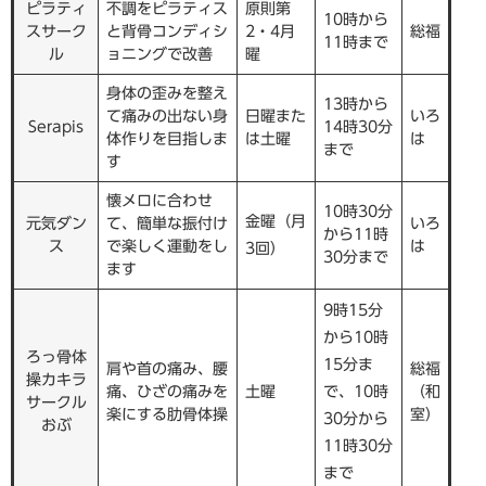
ピラティ
不調をピラティス
原則第
10時から
スサーク
と背骨コンディシ
2・4月
総福
11時まで
ル
ョニングで改善
曜
身体の歪みを整え
13時から
て痛みの出ない身
日曜また
いろ
Serapis
14時30分
体作りを目指しま
は土曜
は
まで
す
懐メロに合わせ
10時30分
金曜（月
元気ダン
て、簡単な振付け
いろ
から11時
ス
で楽しく運動をし
は
3回）
30分まで
ます
9時15分
から10時
ろっ骨体
15分ま
肩や首の痛み、腰
総福
操カキラ
痛、ひざの痛みを
土曜
で、10時
（和
サークル
楽にする肋骨体操
室）
30分から
おぶ
11時30分
まで