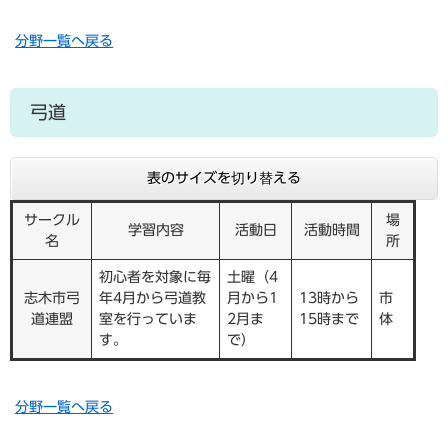
分野一覧へ戻る
弓道
表のサイズを切り替える
サークル
場
学習内容
活動日
活動時間
名
所
初心者を対象に毎
土曜（4
志木市弓
年4月から弓道教
月から1
13時から
市
道連盟
室を行っていま
2月ま
15時まで
体
す。
で）
分野一覧へ戻る