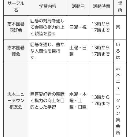
サークル
場
学習内容
活動日
活動時間
名
所
囲碁の対局を通し
志木囲碁
13時から
て会員の棋力向上
日曜・祝
宗
同好会
17時まで
と親睦を図る
囲碁を通じ、豊か
い
志木囲碁
土曜・日
13時から
な人間性を目指
ろ
睦会
曜
17時まで
す。
は
志
木
ニ
ュ
志木ニュ
囲碁愛好者の親睦
水曜・木
ー
13時から
ータウン
と棋力の向上を目
曜・土
タ
17時まで
棋友会
的とした学習
曜・日曜
ウ
ン
集
会
所