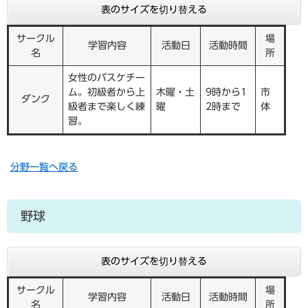
表のサイズを切り替える
サークル
場
学習内容
活動日
活動時間
名
所
女性のバスケチー
ム。初級者から上
木曜・土
9時から1
市
ダンク
級者まで楽しく練
曜
2時まで
体
習。
分野一覧へ戻る
野球
表のサイズを切り替える
サークル
場
学習内容
活動日
活動時間
名
所