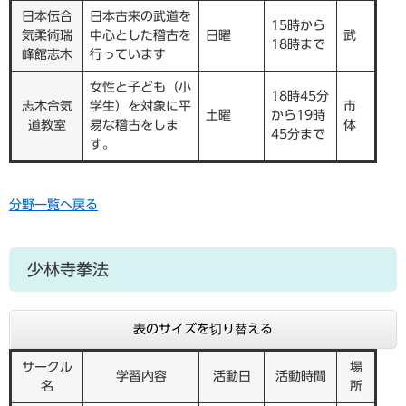
日本伝合
日本古来の武道を
15時から
気柔術瑞
中心とした稽古を
日曜
武
18時まで
峰館志木
行っています
女性と子ども（小
18時45分
志木合気
学生）を対象に平
市
土曜
から19時
道教室
易な稽古をしま
体
45分まで
す。
分野一覧へ戻る
少林寺拳法
表のサイズを切り替える
サークル
場
学習内容
活動日
活動時間
名
所