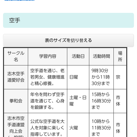
空手
表のサイズを切り替える
サークル
場
学習内容
活動日
活動時間
名
所
空手道を通じ、老
9時30分
志木空手
若男女、健康増進
日曜
から11時
宗
道愛好会
と精心修養。
30分まで
年令を問わず空手
15時から
土曜・日
市
拳和会
道を通じて、心身
16時30分
曜
体
を鍛錬する。
まで
志木市空
公式な空手道を大
10時から
手道連盟
市
人を対象に楽しく
火曜
11時30分
向上会
体
指導しています。
まで