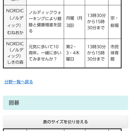
NORDIC
ノルディックウォ
13時30分
（ノルデ
月曜（月
宗・
ーキングにより親
から15時
睦と健康増進を図
ィック）
3回）
総福
30分まで
る
むねおか
NORDIC
元気に歩いて10
第2・
13時30分
市民
（ノルデ
周年。一緒に歩い
3・4木
から15時
体育
ィック）
てみませんか？
曜日
30分まで
館
しきの森
分野一覧へ戻る
囲碁
表のサイズを切り替える