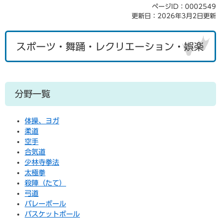
ページID：0002549
更新日：2026年3月2日更新
スポーツ・舞踊・レクリエーション・娯楽
分野一覧
体操、ヨガ
柔道
空手
合気道
少林寺拳法
太極拳
殺陣（たて）
弓道
バレーボール
バスケットボール