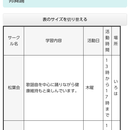
邦舞踊
表のサイズを切り替える
活
サーク
動
場
学習内容
活動日
ル名
時
所
間
1
3
時
か
い
歌謡曲を中心に踊りながら健
ら
松葉会
木曜
ろ
康維持もと楽しんでいます。
1
は
7
時
ま
で
1