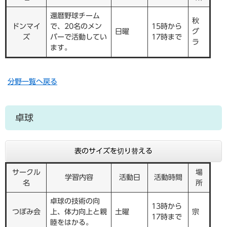
還暦野球チーム
秋
ドンマイ
で、20名のメン
15時から
日曜
グ
ズ
バーで活動してい
17時まで
ラ
ます。
分野一覧へ戻る
卓球
表のサイズを切り替える
サークル
場
学習内容
活動日
活動時間
名
所
卓球の技術の向
13時から
つぼみ会
上、体力向上と親
土曜
宗
17時まで
睦をはかる。