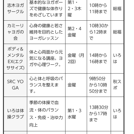
基本的なヨガポー
第1・
志木ヨガ
10時から
ズで健康な体作り
2・3木
総福
サークル
11時まで
をめざしています
曜
カミーリ
心身の健康と若さ
10時30か
第2・4
ャヨガの
維持を目的とした
ら12時ま
総福
金曜
会
ヨーガレッスン
で
ボディ&
体と心両面から元
メンタル
金曜（月
14時から
いろ
気になる講座。ヨ
EX(エク
2回）
16時まで
は
ガや心理ワーク。
ササイズ)
心と体と呼吸のバ
9時50分
SRC YO
秋ス
ランスを整えま
金曜
から10時
GA
ポ
す。
50分まで
季節の体操で血
13時30分
流・体のバラン
いろは体
第1・3
いろ
から17時
操クラブ
水曜
は
ス・免疫・治ゆ力
まで
向上