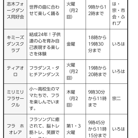
志木フォ
火曜
は・
世界の曲に合わ
9時から1
ークダン
（月2
宗・市
せて楽しく踊る
2時まで
ス同好会
回）
会・ふ
れプ
結成24年！子供
キミーズ
18時から
達の心を育み自
ダンスク
金曜
19時30
いろは
己表現する楽し
ラブ
分まで
さを体験
火曜
ティアオ
フラダンス・タ
19時から
（月2
いろは
ロ
ヒチアンダンス
20時まで
回）
小〜高校生のマ
ミリミリ
木曜
9時30分
マたちで、フラ
フラサー
（月2
から11時
宗二
を楽しんでいま
クル
回）
まで
す。
フラソングに癒
9時45分
フラ ホ
されて、脳トレ
第1・3
から11時
いろは
オレア
筋トレ、笑顔で
火曜
15分まで