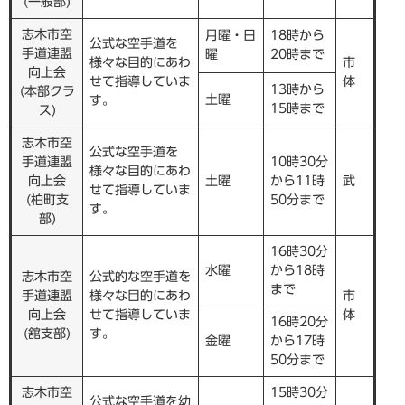
(一般部)
志木市空
月曜・日
18時から
公式な空手道を
手道連盟
曜
20時まで
様々な目的にあわ
市
向上会
せて指導していま
体
13時から
(本部クラ
土曜
す。
15時まで
ス)
志木市空
公式な空手道を
手道連盟
10時30分
様々な目的にあわ
向上会
土曜
から11時
武
せて指導していま
(柏町支
50分まで
す。
部)
16時30分
水曜
から18時
志木市空
公式的な空手道を
まで
手道連盟
様々な目的にあわ
市
向上会
せて指導していま
体
16時20分
(舘支部)
す。
金曜
から17時
50分まで
志木市空
15時30分
公式な空手道を幼