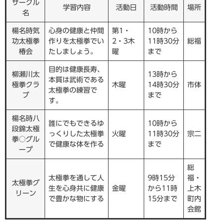
サークル
学習内容
活動日
活動時間
場所
名
楊名時気
心身の健康と仲間
第1・
10時から
功太極拳
作りを太極拳でい
2・3木
11時30分
総福
椿会
たしましょう。
曜
まで
目的は健康長寿、
柳瀬川太
13時から
本質は武術である
極拳クラ
木曜
14時30分
市体
太極拳の練習で
ブ
まで
す。
楊名時八
誰にでもできるゆ
10時から
段錦太極
っくりした太極拳
火曜
11時30分
宗二
拳○グル
で健康な体を作る
まで
ープ
総
太極拳を通して人
9時15分
福・
太極拳グ
生を心身共に健康
金曜
から11時
上木
リーン
で豊かな物にする
15分まで
町内
会館