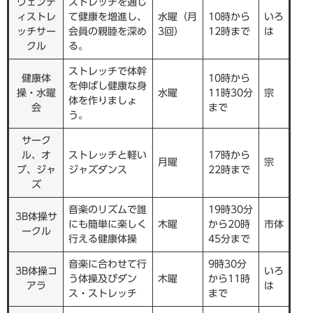
ウェンデ
ストレッチを通じ
ィストレ
て健康を増進し、
水曜（月
10時から
いろ
ッチサー
会員の親睦を深め
3回）
12時まで
は
クル
る。
ストレッチで体幹
健康体
10時から
を伸ばし健康な身
操・水曜
水曜
11時30分
宗
体を作りましょ
会
まで
う。
サーク
ル、オ
ストレッチと軽い
17時から
月曜
宗
ブ、ジャ
ジャズダンス
22時まで
ズ
音楽のリズムで誰
19時30分
3B体操サ
にも簡単に楽しく
木曜
から20時
市体
ークル
行える健康体操
45分まで
音楽に合わせて行
9時30分
3B体操コ
いろ
う体操及びダン
木曜
から11時
アラ
は
ス・ストレッチ
まで