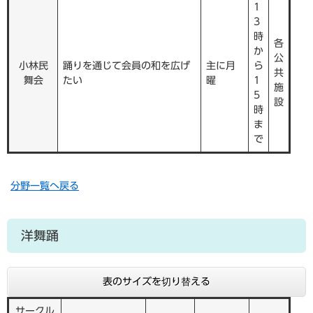
1
3
時
各
か
公
小林民
踊りを通じて会員の和を広げ
主に月
ら
共
舞会
たい
曜
1
施
5
設
時
ま
で
分野一覧へ戻る
洋舞踊
表のサイズを切り替える
サークル