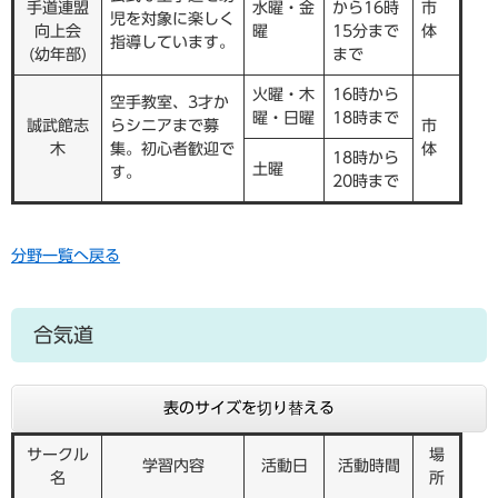
手道連盟
水曜・金
から16時
市
児を対象に楽しく
向上会
曜
15分まで
体
指導しています。
(幼年部)
まで
火曜・木
16時から
空手教室、3才か
曜・日曜
18時まで
誠武館志
らシニアまで募
市
木
集。初心者歓迎で
体
18時から
土曜
す。
20時まで
分野一覧へ戻る
合気道
表のサイズを切り替える
サークル
場
学習内容
活動日
活動時間
名
所