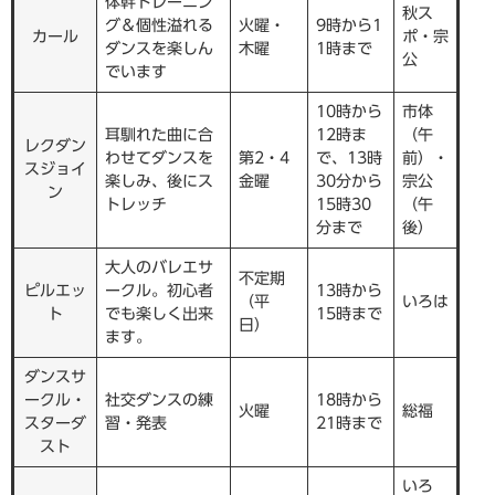
体幹トレーニン
秋ス
グ＆個性溢れる
火曜・
9時から1
カール
ポ・宗
ダンスを楽しん
木曜
1時まで
公
でいます
10時から
市体
耳馴れた曲に合
12時ま
（午
レクダン
わせてダンスを
第2・4
で、13時
前）・
スジョイ
楽しみ、後にス
金曜
30分から
宗公
ン
トレッチ
15時30
（午
分まで
後）
大人のバレエサ
不定期
ピルエッ
ークル。初心者
13時から
（平
いろは
ト
でも楽しく出来
15時まで
日）
ます。
ダンスサ
ークル・
社交ダンスの練
18時から
火曜
総福
スターダ
習・発表
21時まで
スト
いろ