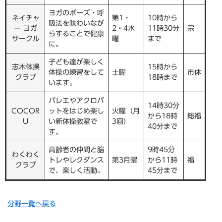
ヨガのポーズ・呼
ネイチャ
第1・
10時から
吸法を味わいなが
ー ヨガ
2・4水
11時30分
宗
らすることで健康
サークル
曜
まで
に。
子ども達が楽しく
志木体操
15時から
体操の練習をして
土曜
市体
クラブ
18時まで
います。
バレエやアクロバ
14時30分
COCOR
ットをはじめ楽し
火曜（月
から18時
総福
U
い新体操教室で
3回）
40分まで
す。
高齢者の仲間と脳
9時45分
わくわく
トレやレクダンス
第3月曜
から11時
福
クラブ
で、楽しく活動。
45分まで
分野一覧へ戻る