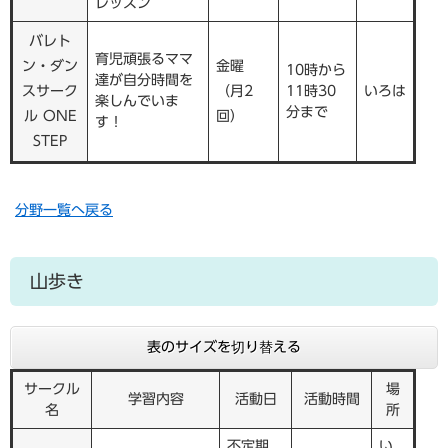
レッスン
バレト
育児頑張るママ
ン・ダン
金曜
10時から
達が自分時間を
スサーク
（月2
11時30
いろは
楽しんでいま
分まで
ル ONE
回）
す！
STEP
分野一覧へ戻る
山歩き
表のサイズを切り替える
サークル
場
学習内容
活動日
活動時間
名
所
不定期
い