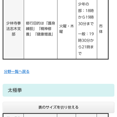
少年の
部：18時
から19時
少林寺拳
修行目的は「護身
30分まで
火曜・木
市
法志木支
練胆」「精神修
曜
体
一般：19
部
養」「健康増進」
時30分か
ら21時ま
で
分野一覧へ戻る
太極拳
表のサイズを切り替える