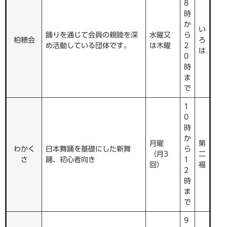
8
時
か
い
踊りを通じて会員の親睦を深
水曜又
ら
柏穂会
ろ
め活動している団体です。
は木曜
2
は
0
時
ま
で
1
0
時
か
月曜
第
わかく
日本舞踊を基礎にした新舞
ら
（月3
二
さ
踊、初心者向き
1
回）
福
2
時
ま
で
9