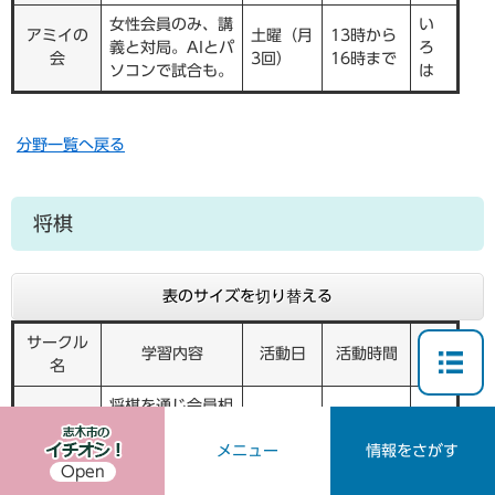
女性会員のみ、講
い
アミイの
土曜（月
13時から
義と対局。AIとパ
ろ
会
3回）
16時まで
ソコンで試合も。
は
分野一覧へ戻る
将棋
表のサイズを切り替える
サークル
場
学習内容
活動日
活動時間
名
所
将棋を通じ会員相
い
志木棋友
互の親睦を図り、
第1・3
13時から
ろ
メニュー
情報をさがす
会
棋力の向上を図
土曜
17時まで
は
Open
る。