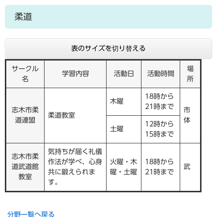
柔道
表のサイズを切り替える
サークル
場
学習内容
活動日
活動時間
名
所
18時から
木曜
21時まで
志木市柔
市
柔道教室
道連盟
体
12時から
土曜
15時まで
気持ちが届く礼儀
志木市柔
作法が学べ、心身
火曜・木
18時から
道武道館
武
共に鍛えられま
曜・土曜
21時まで
教室
す。
分野一覧へ戻る