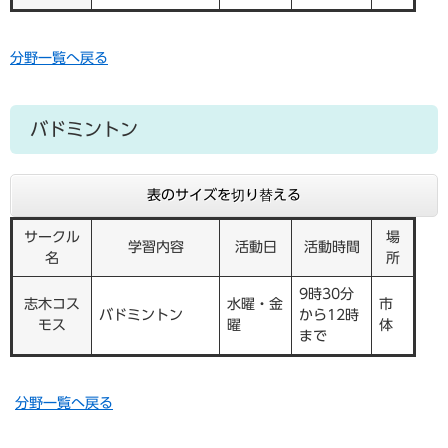
分野一覧へ戻る
バドミントン
表のサイズを切り替える
サークル
場
学習内容
活動日
活動時間
名
所
9時30分
志木コス
水曜・金
市
バドミントン
から12時
モス
曜
体
まで
分野一覧へ戻る