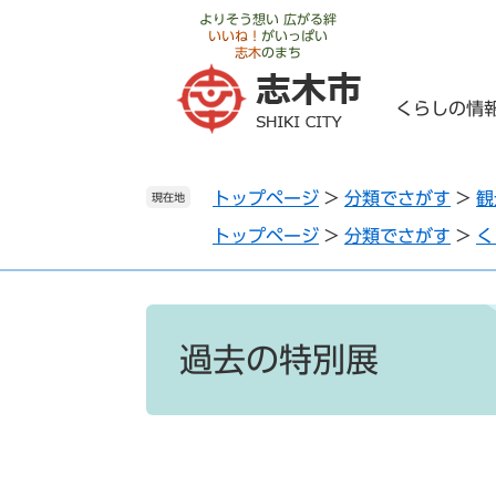
ペ
メ
よりそう想い 広がる絆
いいね！
がいっぱい
ー
ニ
志木
のまち
ジ
ュ
の
ー
くらしの情
先
を
頭
飛
で
ば
トップページ
>
分類でさがす
>
観
す
し
現在地
。
て
トップページ
>
分類でさがす
>
く
本
文
へ
本
文
過去の特別展