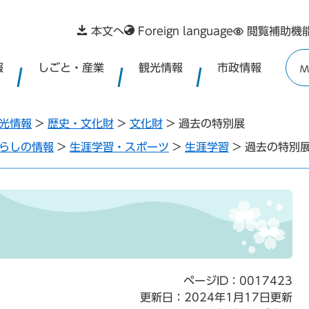
本文へ
Foreign language
閲覧補助機
報
しごと・産業
観光情報
市政情報
M
光情報
>
歴史・文化財
>
文化財
>
過去の特別展
らしの情報
>
生涯学習・スポーツ
>
生涯学習
>
過去の特別
ページID：0017423
更新日：2024年1月17日更新