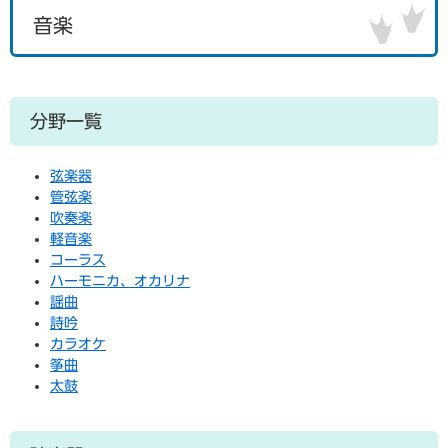
音楽
分野一覧
弦楽器
管弦楽
吹奏楽
軽音楽
コーラス
ハーモニカ、オカリナ
謡曲
詩吟
カラオケ
筝曲
太鼓