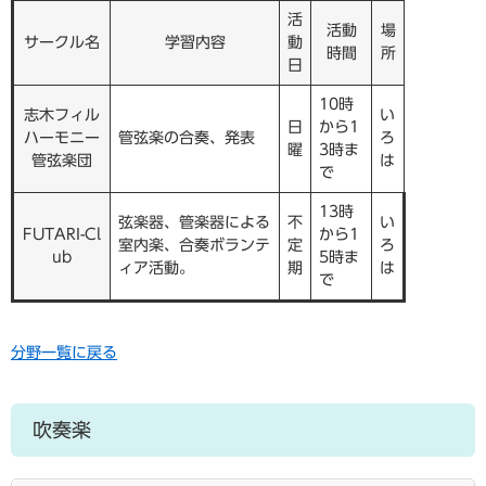
活
活動
場
サークル名
学習内容
動
時間
所
日
10時
志木フィル
い
日
から1
ハーモニー
管弦楽の合奏、発表
ろ
曜
3時ま
管弦楽団
は
で
13時
弦楽器、管楽器による
不
い
FUTARI-Cl
から1
室内楽、合奏ボランテ
定
ろ
ub
5時ま
ィア活動。
期
は
で
分野一覧に戻る
吹奏楽