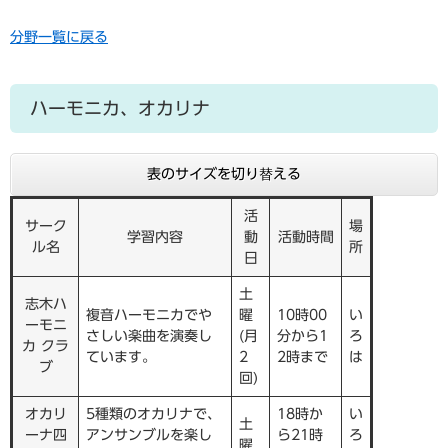
分野一覧に戻る
ハーモニカ、オカリナ
表のサイズを切り替える
活
サーク
場
学習内容
動
活動時間
ル名
所
日
土
志木ハ
複音ハーモニカでや
曜
10時00
い
ーモニ
さしい楽曲を演奏し
(月
分から1
ろ
カ クラ
ています。
2
2時まで
は
ブ
回)
オカリ
5種類のオカリナで、
18時か
い
土
ーナ四
アンサンブルを楽し
ら21時
ろ
曜