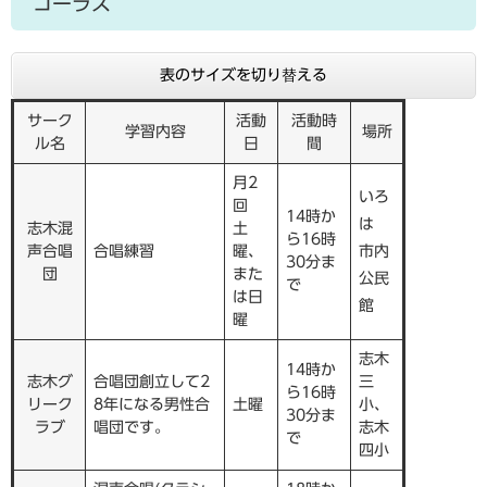
コーラス
表のサイズを切り替える
サーク
活動
活動時
学習内容
場所
ル名
日
間
月2
いろ
回
14時か
は
志木混
土
ら16時
声合唱
合唱練習
曜、
市内
30分ま
団
また
公民
で
は日
館
曜
志木
14時か
志木グ
合唱団創立して2
三
ら16時
リーク
8年になる男性合
土曜
小、
30分ま
ラブ
唱団です。
志木
で
四小