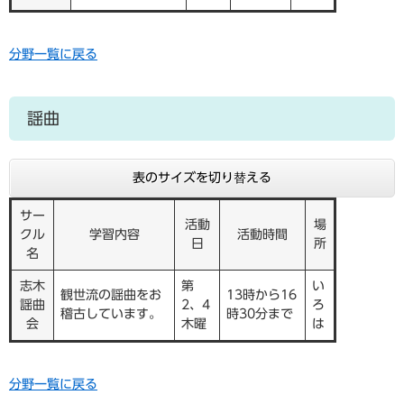
分野一覧に戻る
謡曲
表のサイズを切り替える
サー
活動
場
クル
学習内容
活動時間
日
所
名
志木
第
い
観世流の謡曲をお
13時から16
謡曲
2、4
ろ
稽古しています。
時30分まで
会
木曜
は
分野一覧に戻る