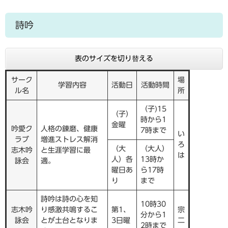
詩吟
表のサイズを切り替える
サーク
場
学習内容
活動日
活動時間
ル名
所
（子)15
（子）
時から1
金曜
吟愛ク
人格の錬磨、健康
7時まで
い
ラブ
増進ストレス解消
ろ
（大
（大人）
志木吟
と生涯学習に最
は
人）各
13時か
詠会
適。
曜日あ
ら17時
り
まで
詩吟は詩の心を知
10時30
志木吟
り感激共鳴するこ
第1、
宗
分から1
詠会
とが土台となりま
3日曜
二
2時まで