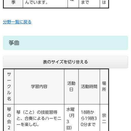
季
んでいます。
まで
は
分野一覧に戻る
筝曲
表のサイズを切り替える
サ
ー
活動
場
ク
学習内容
活動時間
日
所
ル
名
琴
水曜
琴（こと）の技能習得
18時か
の
（月
宗
と、合奏によるハーモニ
ら19時3
会
3
二
ーを楽しむ。
0分まで
2
回）