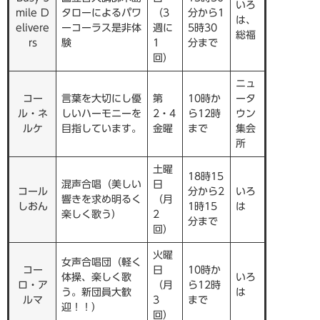
いろ
mile D
タローによるパワ
（3
分から1
は、
elivere
ーコーラス是非体
週に
5時30
総福
rs
験
1
分まで
回）
ニュ
コー
言葉を大切にし優
第
10時か
ータ
ル・ネ
しいハーモニーを
2・4
ら12時
ウン
ルケ
目指しています。
金曜
まで
集会
所
土曜
18時15
混声合唱（美しい
日
コール
分から2
いろ
響きを求め明るく
（月
しおん
1時15
は
楽しく歌う）
2
分まで
回）
火曜
女声合唱団（軽く
コー
日
10時か
体操、楽しく歌
いろ
ロ・ア
（月
ら12時
う。新団員大歓
は
ルマ
3
まで
迎！！）
回）