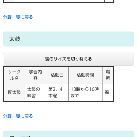
分野一覧に戻る
太鼓
表のサイズを切り替える
サーク
学習内
場
活動日
活動時間
ル名
容
所
太鼓の
第2、4
13時から16時
匠太鼓
福
練習
木曜
まで
分野一覧に戻る