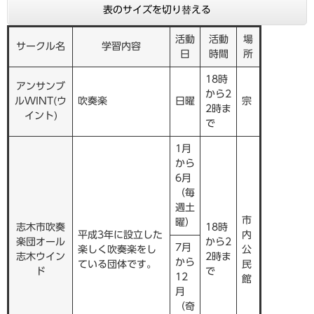
表のサイズを切り替える
活動
活動
場
サークル名
学習内容
日
時間
所
18時
アンサンブ
から2
ルWINT(ウ
吹奏楽
日曜
宗
2時ま
イント)
で
1月
から
6月
（毎
週土
市
曜）
志木市吹奏
18時
平成3年に設立した
内
楽団オール
から2
7月
楽しく吹奏楽をし
公
志木ウイン
2時ま
から
ている団体です。
民
ド
で
12
館
月
（奇