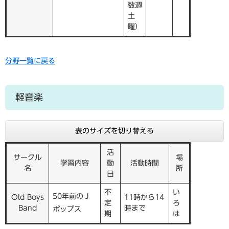
数週
土
曜）
分野一覧に戻る
軽音楽
表のサイズを切り替える
活
サークル
場
学習内容
動
活動時間
名
所
日
不
い
50年前のＪ
Old Boys
11時から14
定
ろ
Band
時まで
ポップス
期
は