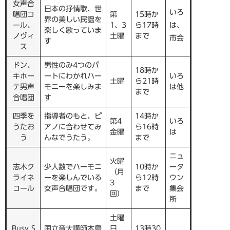
女声合
日本の抒情歌、世
いろ
唱団コ
第
15時か
界の美しい民謡を
ール、
1、3
ら17時
は、
楽しく歌っていま
ノヴィ
土曜
まで
市会
す
ス
ドン、
男性のみ4つのパ
18時か
キホー
ートにわかれハー
いろ
土曜
ら21時
テ男声
モニーを楽しみま
は他
まで
合唱団
す
四季を
指導者のもと、ピ
14時か
第4
いろ
うたお
アノに合わせてみ
ら16時
金曜
は
う
んなでうたう。
まで
ニュ
火曜
志木ク
少人数でハーモニ
10時か
ータ
（月
ライネ
ーを楽しんでいる
ら12時
ウン
3
コール
女声合唱団です。
まで
集会
回）
所
土曜
Busy S
国立音大講師木島
日
13時30