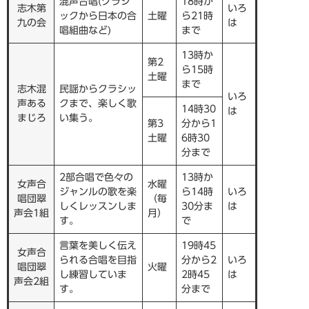
混声合唱(クラシ
18時か
志木第
いろ
ックから日本の合
土曜
ら21時
九の会
は
唱組曲など)
まで
13時か
第2
ら15時
土曜
まで
志木混
民謡からクラシッ
いろ
声ある
クまで、楽しく歌
14時30
は
まじろ
い集う。
第3
分から1
土曜
6時30
分まで
2部合唱で色々の
13時か
女声合
水曜
ジャンルの歌を楽
ら14時
いろ
唱団翠
（毎
しくレッスンしま
30分ま
は
声会1組
月）
す。
で
言葉を美しく伝え
19時45
女声合
られる合唱を目指
分から2
いろ
唱団翠
火曜
し練習していま
2時45
は
声会2組
す。
分まで