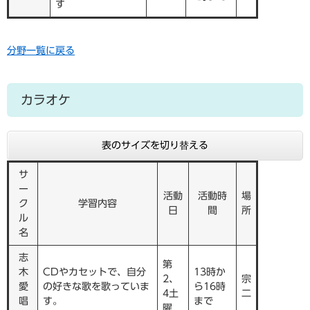
す
分野一覧に戻る
カラオケ
表のサイズを切り替える
サ
ー
活動
活動時
場
ク
学習内容
日
間
所
ル
名
志
第
木
CDやカセットで、自分
13時か
2、
宗
愛
の好きな歌を歌っていま
ら16時
4土
二
唱
す。
まで
曜