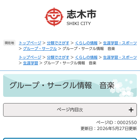
ペ
メ
ー
ニ
ジ
ュ
の
ー
先
を
頭
飛
で
ば
トップページ
>
分類でさがす
>
くらしの情報
>
生涯学習・スポーツ
現在地
>
グループ・サークル
>
グループ・サークル情報 音楽
す
し
。
て
トップページ
>
分類でさがす
>
くらしの情報
>
生涯学習・スポーツ
本
>
生涯学習
>
グループ・サークル情報 音楽
文
へ
本
文
グループ・サークル情報 音楽
ページ内目次
ページID：0002550
更新日：2026年5月27日更新