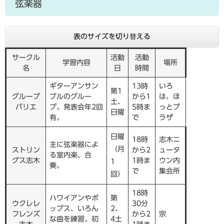
弦楽器
表のサイズを切り替える
サークル
活動
活動
学習内容
場所
名
日
時間
ギターアンサン
13時
いろ
第1
グループ
ブルのグルー
から1
は、ほ
土、
バリエ
プ。発表会年2回
5時ま
っとプ
日曜
有。
で
ラザ
日曜
18時
志木ニ
主に弦楽器によ
（月
ストリン
から2
ュータ
る室内楽、合
グス志木
1時ま
ウン内
1
奏。
で
集会所
回）
18時
ハワイアンやポ
第
ウクレレ
30分
ップス、いろん
2、
フレンズ
から2
宗
な曲を練習。初
4土