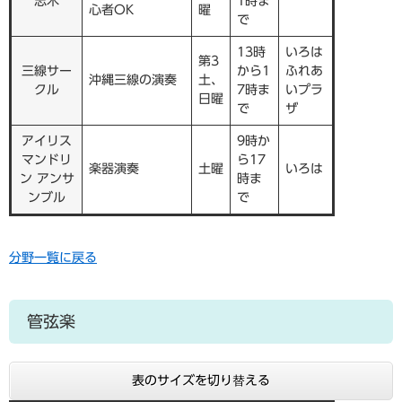
志木
1時ま
心者OK
曜
で
13時
いろは
第3
三線サー
から1
ふれあ
沖縄三線の演奏
土、
クル
7時ま
いプラ
日曜
で
ザ
アイリス
9時か
マンドリ
ら17
楽器演奏
土曜
いろは
ン アンサ
時ま
ンブル
で
分野一覧に戻る
管弦楽
表のサイズを切り替える