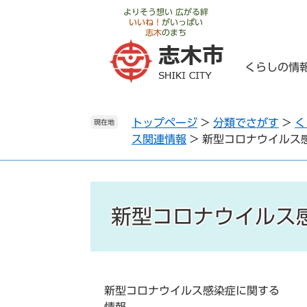
ペ
メ
よりそう想い 広がる絆
いいね！
がいっぱい
ー
ニ
志木
のまち
ジ
ュ
の
ー
くらしの情
先
を
頭
飛
で
ば
トップページ
>
分類でさがす
>
く
す
し
現在地
ス関連情報
>
新型コロナウイルス
。
て
本
文
へ
新型コロナウイルス
新型コロナウイルス感染症に関する