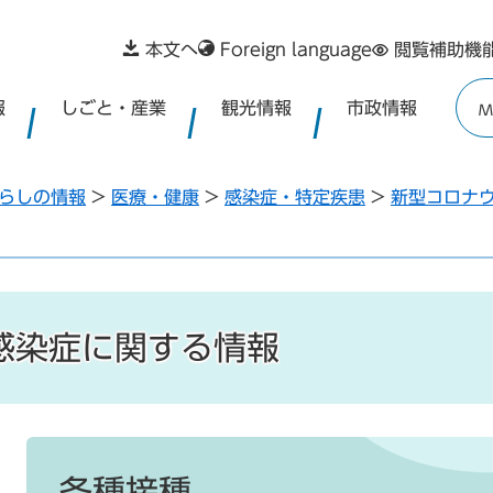
本文へ
Foreign language
閲覧補助機
報
しごと・産業
観光情報
市政情報
M
らしの情報
>
医療・健康
>
感染症・特定疾患
>
新型コロナ
感染症に関する情報
本
文
各種接種