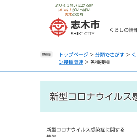
ペ
メ
よりそう想い 広がる絆
いいね！
がいっぱい
ー
ニ
志木
のまち
ジ
ュ
の
ー
くらしの情
先
を
頭
飛
で
ば
トップページ
>
分類でさがす
>
く
す
し
現在地
ン接種関連
>
各種接種
。
て
本
文
へ
新型コロナウイルス
新型コロナウイルス感染症に関する