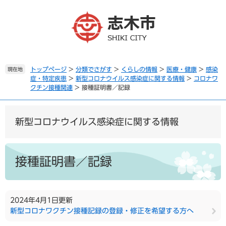
ペ
メ
ー
ニ
ジ
ュ
の
ー
先
を
頭
飛
で
ば
トップページ
>
分類でさがす
>
くらしの情報
>
医療・健康
>
感染
現在地
症・特定疾患
>
新型コロナウイルス感染症に関する情報
>
コロナワ
す
し
クチン接種関連
>
接種証明書／記録
。
て
本
文
新型コロナウイルス感染症に関する情報
へ
本
文
接種証明書／記録
2024年4月1日更新
新型コロナワクチン接種記録の登録・修正を希望する方へ