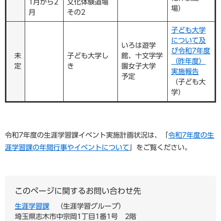
1月から2
文化体験道場
場）
月
その2
子ども大学
について及
いろは遊学
び令和7年度
未
子ども大学し
館、十文字学
（昨年度）
定
き
園女子大学
実施報告
予定
（子ども大
学）
令和7年度の生涯学習課イベント実施計画状況は、「
令和7年度の生
涯学習課の年間行事やイベントについて
」をご覧ください。
このページに関するお問い合わせ先
生涯学習課
生涯学習グループ
埼玉県志木市中宗岡1丁目1番1号 2階