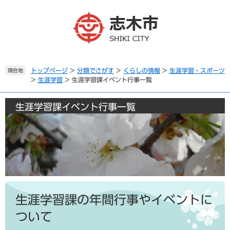
ペ
メ
ー
ニ
ジ
ュ
の
ー
先
を
頭
飛
で
ば
トップページ
>
分類でさがす
>
くらしの情報
>
生涯学習・スポーツ
現在地
>
生涯学習
>
生涯学習課イベント行事一覧
す
し
。
て
本
生涯学習課イベント行事一覧
文
へ
本
文
生涯学習課の年間行事やイベントに
ついて