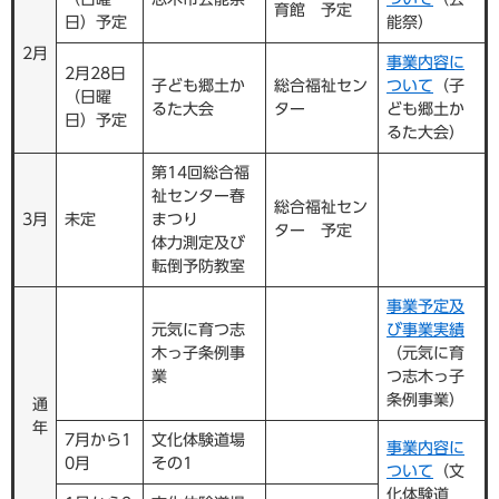
育館 予定
日）予定
能祭）
2月
事業内容に
2月28日
子ども郷土か
総合福祉セン
ついて
（子
（日曜
るた大会
ター
ども郷土か
日）予定
るた大会）
第14回総合福
祉センター春
総合福祉セン
3月
未定
まつり
ター 予定
体力測定及び
転倒予防教室
事業予定及
元気に育つ志
び事業実績
木っ子条例事
（元気に育
業
つ志木っ子
条例事業）
通
年
7月から1
文化体験道場
事業内容に
0月
その1
ついて
（文
化体験道