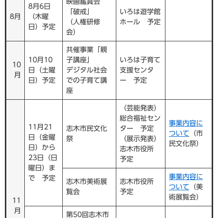
映画鑑賞会
8月6日
「破戒」
いろは遊学館
8月
（木曜
（人権研修
ホール 予定
日）予定
会）
共催事業「親
10月10
子講座」
いろは子育て
10
日（土曜
デジタル社会
支援センタ
月
日）予定
での子育て講
ー 予定
座
（芸能発表）
総合福祉セン
事業内容に
11月21
志木市民文化
ター 予定
ついて
（市
日（金曜
祭
（展示発表）
民文化祭）
日）から
志木市役所
23日（日
予定
曜日）ま
事業内容に
で 予定
志木市美術展
志木市役所
ついて
（美
覧会
予定
術展覧会）
11
月
第50回志木市