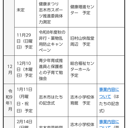
健康まつり
健康増進セン
未定
志木市スポー
ター 予定
ツ推進委員体
力測定
令和8年度秋の
11月29
非行・薬物乱
旧村山快哉堂
日（日曜
用防止キャン
周辺 予定
日）予定
ペーン
青少年育成推
12月10
総合福祉セン
12
進員と保護者
日（木曜
ターホール
月
との子育て勉
日）予定
予定
強会
1月11日
事業内容に
令
（月曜
ついて
（は
和9
志木市はたち
志木小学校体
年1
の記念式
育館 予定
日・祝
たちの記念
月
日）予定
式）
2月14日
事業内容に
志木小学校体
（日曜
志木市芸能祭
ついて
（芸