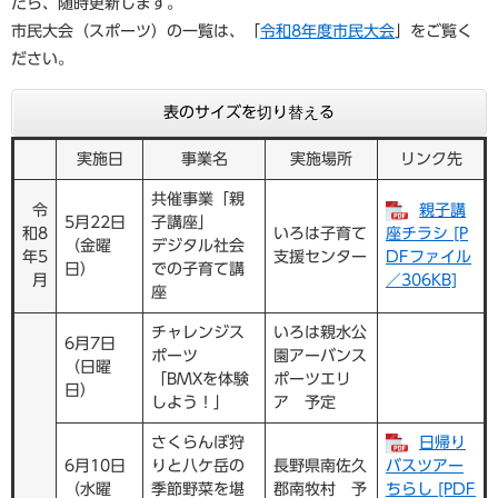
たら、随時更新します。
市民大会（スポーツ）の一覧は、「
令和8年度市民大会
」をご覧く
ださい。
表のサイズを切り替える
実施日
事業名
実施場所
リンク先
共催事業「親
令
親子講
5月22日
子講座」
和8
いろは子育て
座チラシ [P
（金曜
デジタル社会
年5
支援センター
DFファイル
日）
での子育て講
月
／306KB]
座
チャレンジス
いろは親水公
6月7日
ポーツ
園アーバンス
（日曜
「BMXを体験
ポーツエリ
日）
しよう！」
ア 予定
さくらんぼ狩
日帰り
6月10日
りと八ケ岳の
長野県南佐久
バスツアー
（水曜
季節野菜を堪
郡南牧村 予
ちらし [PDF