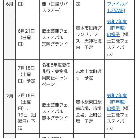
6月
日）
能（日帰りバ
定
ファイル／
スツアー）
1.25MB]
令和7年度
志木市役所グ
（昨年度）
6月21日
郷土芸能フェ
ランドテラ
の様子
（郷
（日曜
スティバル
ス、天神社境
土芸能フェ
日）
宗岡グランド
内 予定
スティバ
ル）
令和8年度夏の
7月18日
非行・薬物乱
志木市本町通
（土曜
用防止キャン
り 予定
日）予定
ペーン
7月18日
令和7年度
7月
（土曜
志木駅東口駅
（昨年度）
郷土芸能フェ
日）、
前広場、市場
の様子
（郷
スティバル
19日（日
会場、上町会
土芸能フェ
志木グランド
曜日）予
場 予定
スティバ
定
ル）