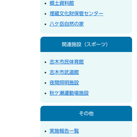
郷土資料館
埋蔵文化財保管センター
八ケ岳自然の家
関連施設（スポーツ）
志木市民体育館
志木市武道館
夜間照明施設
秋ケ瀬運動場施設
その他
実施報告一覧