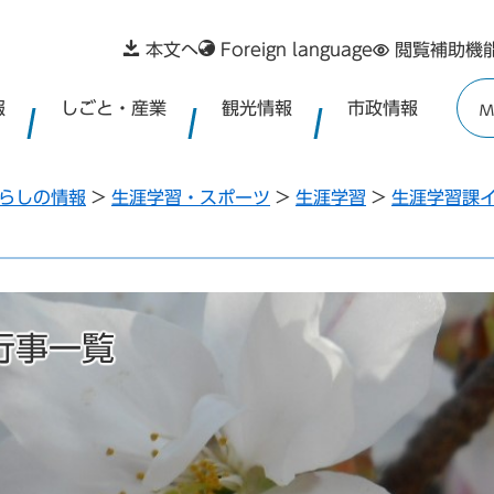
本文へ
Foreign language
閲覧補助機
報
しごと・産業
観光情報
市政情報
M
らしの情報
>
生涯学習・スポーツ
>
生涯学習
>
生涯学習課
行事一覧