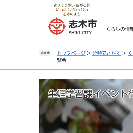
ペ
メ
よりそう想い 広がる絆
いいね！
がいっぱい
ー
ニ
志木
のまち
ジ
ュ
の
ー
くらしの情
先
を
頭
飛
で
ば
トップページ
>
分類でさがす
>
く
す
し
現在地
覧会
。
て
本
文
へ
生涯学習課イベント