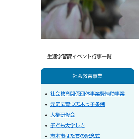
生涯学習課イベント行事一覧
社会教育事業
社会教育関係団体事業費補助事業
元気に育つ志木っ子条例
人権研修会
子ども大学しき
志木市はたちの記念式