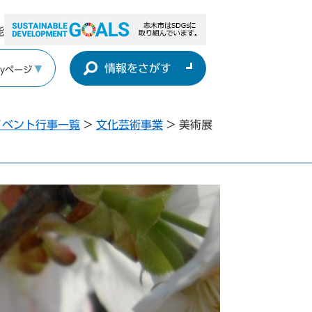
能
情報をさがす
yページ
イベント行事一覧
>
文化芸術事業
>
美術展